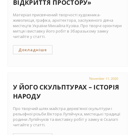
ВІДКРИТТЯ ПРОСТОРУ»
Матеріал присвячений творчості художника-
живописця, графіка, архітектора, заслуженого діяча
мистецтв України Михайла Кузіва. Про творчі орієнтири
митця і виставку його робіт в Збаразькому замку
читайте у статті.
Докладніше
November 11, 2020
У ЙОГО СКУЛЬПТУРАХ – ІСТОРІЯ
НАРОДУ
Про творчий шлях майстра дерев'яної скульптури і
рельєфної різьби Віктора Лупійчука, мистецькі традиції
родини Лупійчуків та виставку робіт у замку в Скалаті
читайте у статті.