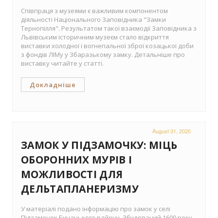
Співпраця з музеями є важливим компонентом
діяльності Національного Заповідника "Замки
Тернопілля". Результатом такої взаємодії Заповідника з
Львівським історичним музеєм стало відкриття
виставки холодної і вогнепальної зброї козацької доби
з фондів ЛІМу у Збаразькому замку. Детальніше про
виставку читайте у статті.
Докладніше
August 31, 2020
ЗАМОК У ПІДЗАМОЧКУ: МІЦЬ
ОБОРОННИХ МУРІВ І
МОЖЛИВОСТІ ДЛЯ
ДЕЛЬТАПЛАНЕРИЗМУ
У матеріалі подано інформацію про замок у селі
Підзамочок Бучацького району. Збудований 1600 року