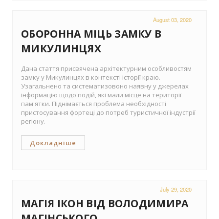
August 03, 2020
ОБОРОННА МІЦЬ ЗАМКУ В
МИКУЛИНЦЯХ
Дана стаття присвячена архітектурним особливостям
замку у Микулинцях в контексті історії краю.
Узагальнено та систематизовоно наявну у джерелах
інформацію щодо подій, які мали місце на території
пам'ятки. Піднімається проблема необхідності
пристосування фортеці до потреб туристичної індустрії
регіону.
Докладніше
July 29, 2020
МАГІЯ ІКОН ВІД ВОЛОДИМИРА
МАГІНСЬКОГО