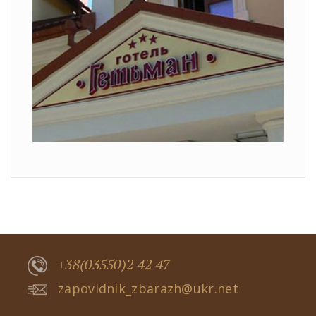
+38(03550)2 42 47
zapovidnik_zbarazh@ukr.net