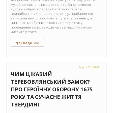
для популяризації пам'яток культурної спадщини та
музейних експонатів заповідника. За допомогою
художніх образів передається їхня краса та
привабливість для широкого загалу. Надбання, що
залишила нам історія, мають бути збереженні для
нинішніх і майбутніх поколінь. Про практику
проведення таких заходів на базі нашої установи
читайте у статті.
Докладніше
August 28, 2020
ЧИМ ЦІКАВИЙ
ТЕРЕБОВЛЯНСЬКИЙ ЗАМОК?
ПРО ГЕРОЇЧНУ ОБОРОНУ 1675
РОКУ ТА СУЧАСНЕ ЖИТТЯ
ТВЕРДИНІ