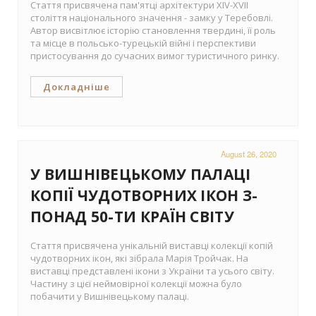
Стаття присвячена пам'ятці архітектури XIV-XVII
століття національного значення - замку у Теребовлі.
Автор висвітлює історію становлення твердині, її роль
та місце в польсько-турецькій війні і перспективи
пристосування до сучасних вимог туристичного ринку.
Докладніше
August 26, 2020
У ВИШНІВЕЦЬКОМУ ПАЛАЦІ
КОПІЇ ЧУДОТВОРНИХ ІКОН З-
ПОНАД 50-ТИ КРАЇН СВІТУ
Стаття присвячена унікальній виставці колекції копій
чудотворних ікон, які зібрала Марія Тройчак. На
виставці представлені ікони з України та усього світу.
Частину з цієї неймовірної колекції можна було
побачити у Вишнівецькому палаці.