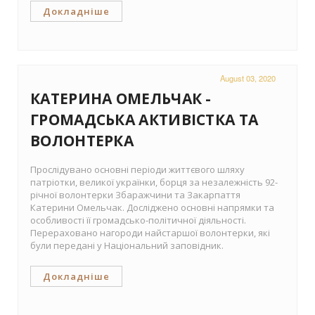
Докладніше
August 03, 2020
КАТЕРИНА ОМЕЛЬЧАК -
ГРОМАДСЬКА АКТИВІСТКА ТА
ВОЛОНТЕРКА
Прослідувано основні періоди життєвого шляху
патріотки, великої українки, борця за незалежність 92-
річної волонтерки Збаражчини та Закарпаття
Катерини Омельчак. Досліджено основні напрямки та
особливості її громадсько-політичної діяльності.
Перераховано нагороди найстаршої волонтерки, які
були передані у Національний заповідник.
Докладніше