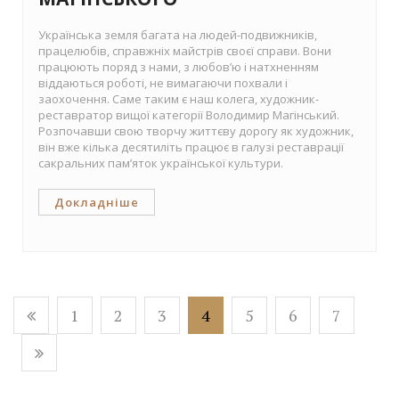
Українська земля багата на людей-подвижників,
працелюбів, справжніх майстрів своєї справи. Вони
працюють поряд з нами, з любов’ю і натхненням
віддаються роботі, не вимагаючи похвали і
заохочення. Саме таким є наш колега, художник-
реставратор вищої категорії Володимир Магінський.
Розпочавши свою творчу життєву дорогу як художник,
він вже кілька десятиліть працює в галузі реставрації
сакральних пам’яток української культури.
Докладніше
1
2
3
4
5
6
7