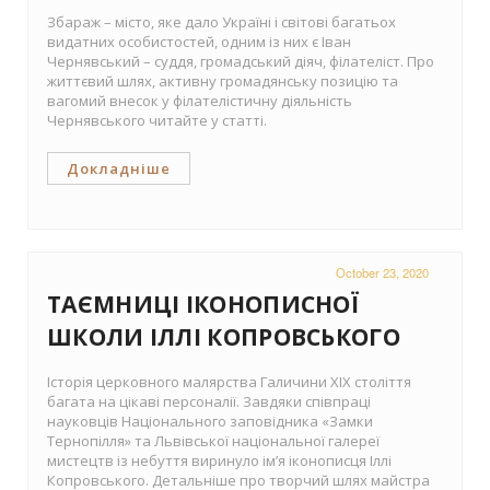
Збараж – місто, яке дало Україні і світові багатьох
видатних особистостей, одним із них є Іван
Чернявський – суддя, громадський діяч, філателіст. Про
життєвий шлях, активну громадянську позицію та
вагомий внесок у філателістичну діяльність
Чернявського читайте у статті.
Докладніше
October 23, 2020
ТАЄМНИЦІ ІКОНОПИСНОЇ
ШКОЛИ ІЛЛІ КОПРОВСЬКОГО
Історія церковного малярства Галичини ХІХ століття
багата на цікаві персоналії. Завдяки співпраці
науковців Національного заповідника «Замки
Тернопілля» та Львівської національної галереї
мистецтв із небуття виринуло ім’я іконописця Іллі
Копровського. Детальніше про творчий шлях майстра