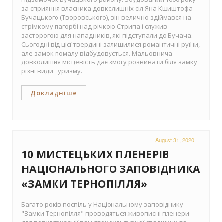
за сприяння власника довколишніх сіл Яна Кшиштофа
Бучацького (Творовського), він велично здіймався на
стрімкому пагорбі над річкою Стрипа і служив
засторогою для нападників, які підступали до Бучача.
Сьогодні від цієї твердині залишилися романтичні руїни,
але замок помалу відбудовується. Мальовнича
довколишня місцевість дає змогу розвивати біля замку
різні види туризму.
Докладніше
August 31, 2020
10 МИСТЕЦЬКИХ ПЛЕНЕРІВ
НАЦІОНАЛЬНОГО ЗАПОВІДНИКА
«ЗАМКИ ТЕРНОПІЛЛЯ»
Багато років поспіль у Національному заповіднику
"Замки Тернопілля" проводяться живописні пленери