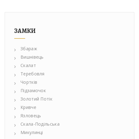
ЗАМКИ
Збараж
Вишнівець
Скалат
Теребовля
Чортків
Підзамочок
Золотий Потік
Кривче
Язловець
Скала-Подільська
Микулинці