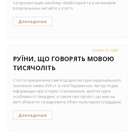
та презентацію альбому «Майстерня та учні малярів
Копровських» читайте у статті.
Докладніше
October 21, 2020
РУЇНИ, ЩО ГОВОРЯТЬ МОВОЮ
ТИСЯЧОЛІТЬ
Стаття присвячена пам'ятці архітектури національного
значення замку ХVІІ ст. в селі Підзамочок. Автор подає
інформацію про історію становлення, архітектурні
особливості твердині, а також про проєкт, що має на
меті зберегти та відновити об’єкт культурної спадщини.
Докладніше