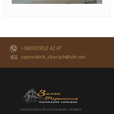
+38(03550)2 42 47
zapovidnik_zbarazh@ukr.net
Національний заповідник «Замки