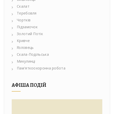
Скалат
Теребовля
Чортків
Підзамочок
Золотий Потік
Кривче
Язловець
Скала-Подільська
Микулинці
Пам'яткоохоронна робота
АФІША ПОДІЙ