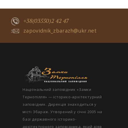
+38(03550)2 42 47
zapovidnik_zbarazh@ukr.net
Національний заповідник «Замки
Тернопілля» — історико-архітектурний
заповідник. Дирекція знаходиться у
місті Збараж. Утворений у січні 2005 на
базі державного історико-
архітектурного заповідника, який діяв