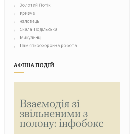
Золотий Потік
Кривче
Язловець
Скала-Подільська
Микулинці
Пам'яткоохоронна робота
АФІША ПОДІЙ