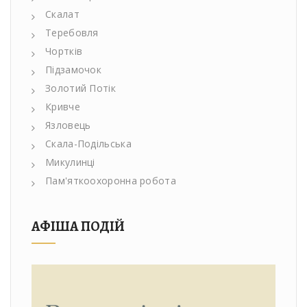
Скалат
Теребовля
Чортків
Підзамочок
Золотий Потік
Кривче
Язловець
Скала-Подільська
Микулинці
Пам'яткоохоронна робота
АФІША ПОДІЙ