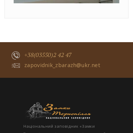
+38(03550)2 42 47
zapovidnik_zbarazh@ukr.net
Національний заповідник «Замки