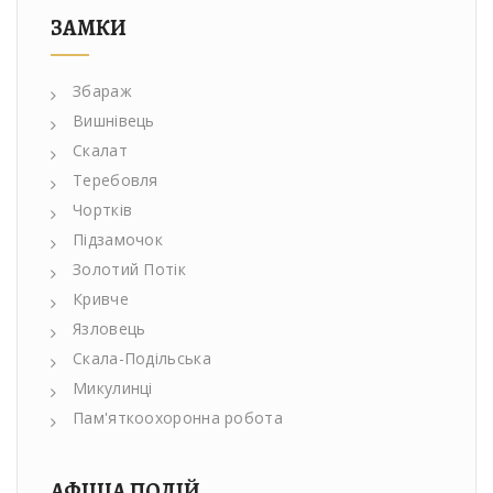
ЗАМКИ
Збараж
Вишнівець
Скалат
Теребовля
Чортків
Підзамочок
Золотий Потік
Кривче
Язловець
Скала-Подільська
Микулинці
Пам'яткоохоронна робота
АФІША ПОДІЙ