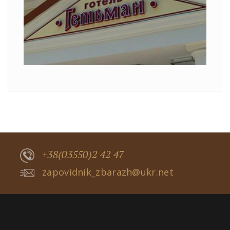
+38(03550)2 42 47
zapovidnik_zbarazh@ukr.net