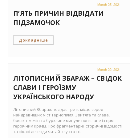
March 25, 2021
П’ЯТЬ ПРИЧИН ВІДВІДАТИ
ПІДЗАМОЧОК
Докладніше
March 22, 2021
ЛІТОПИСНИЙ ЗБАРАЖ – СВІДОК
СЛАВИ І ГЕРОЇЗМУ
УКРАЇНСЬКОГО НАРОДУ
Літописний Збараж посідає третє місце серед
найдревніших міст Тернопілля. Звитяга та слава,
брязкіт мечів та бурхливе минуле пов’язане із цим
героїчним краєм. Про фрагментарні історичні відомості
та цікаві легенди читайте у статті.