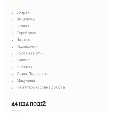
Збараж
Вишнівець
Скалат
Теребовля
Чортків
Підзамочок
Золотий Потік
Кривче
Язловець
Скала-Подільська
Микулинці
Пам'яткоохоронна робота
АФІША ПОДІЙ