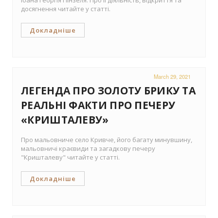
Іоана Георгія Пінзеля. Про її діяльність, відкриття та
досягнення читайте у статті.
Докладніше
March 29, 2021
ЛЕГЕНДА ПРО ЗОЛОТУ БРИКУ ТА
РЕАЛЬНІ ФАКТИ ПРО ПЕЧЕРУ
«КРИШТАЛЕВУ»
Про мальовниче село Кривче, його багату минувшину,
мальовничі краєвиди та загадкову печеру
"Кришталеву" читайте у статті.
Докладніше