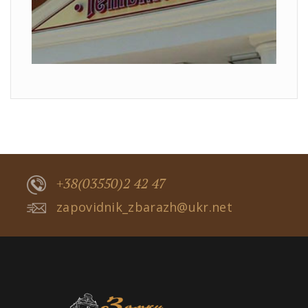
+38(03550)2 42 47
zapovidnik_zbarazh@ukr.net