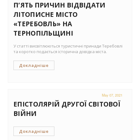
П’ЯТЬ ПРИЧИН ВІДВІДАТИ
ЛІТОПИСНЕ МІСТО
«ТЕРЕБОВЛЬ» НА
ТЕРНОПІЛЬЩИНІ
У статті висвітлюються туристичні принади Теребовлі
та коротко подається історична довідка міста.
Докладніше
May 07, 2021
ЕПІСТОЛЯРІЙ ДРУГОЇ СВІТОВОЇ
ВІЙНИ
Докладніше