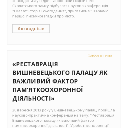
знаходиться у відреставрованій східній вежі
Скалатського замку відбулася наукова конференція
"Скалат: історія і сьогодення", присвячена 500-річчю
першої писемної згадки про місто.
Докладніше
October 09, 2013
«РЕСТАВРАЦІЯ
ВИШНЕВЕЦЬКОГО ПАЛАЦУ ЯК
ВАЖЛИВИЙ ФАКТОР
ПАМ’ЯТКООХОРОННОЇ
ДІЯЛЬНОСТІ»
20 вересня 2013 року у Вишневецькому палаці пройшла
науково-практична конференція на тему: "Реставрація
Вишневецького палацу як важливий фактор
пам'яткоохоронної діяльності". У роботі конференції