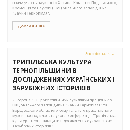
взяли участь науковці з Хотина, Кам'янця-Подільського,
Кременця та науковці Національного заповідника
"Замки Тернопілля".
Докладніше
September 13, 2013
ТРИПІЛЬСЬКА КУЛЬТУРА
ТЕРНОПІЛЬЩИНИ В
ДОСЛІДЖЕННЯХ УКРАЇНСЬКИХ І
ЗАРУБІЖНИХ ІСТОРИКІВ
23 серпня 2013 року спільними зусиллями працівників
Національного заповідника "Замки Тернопілля" та
Борщівського обласного комунального краєзнавчого
музею проводилась наукова конференція "Трипільська
культура Тернопільщини в дослідженнях українських і
зарубіжних істориків"