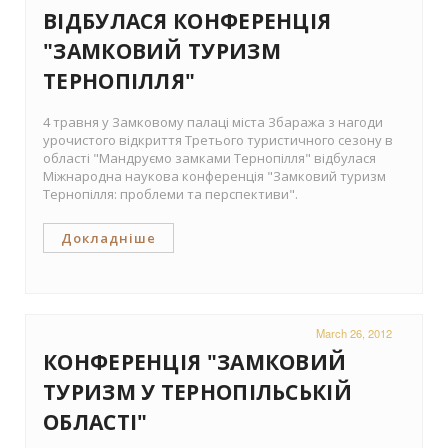
ВІДБУЛАСЯ КОНФЕРЕНЦІЯ
"ЗАМКОВИЙ ТУРИЗМ
ТЕРНОПІЛЛЯ"
4 травня у Замковому палаці міста Збаража з нагоди
урочистого відкриття Третього туристичного сезону в
області "Мандруємо замками Тернопілля" відбулася
Міжнародна наукова конференція "Замковий туризм
Тернопілля: проблеми та перспективи".
Докладніше
March 26, 2012
КОНФЕРЕНЦІЯ "ЗАМКОВИЙ
ТУРИЗМ У ТЕРНОПІЛЬСЬКІЙ
ОБЛАСТІ"