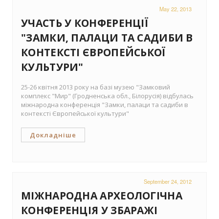
May 22, 2013
УЧАСТЬ У КОНФЕРЕНЦІЇ
"ЗАМКИ, ПАЛАЦИ ТА САДИБИ В
КОНТЕКСТІ ЄВРОПЕЙСЬКОЇ
КУЛЬТУРИ"
25-26 квітня 2013 року на базі музею "Замковий
комплекс "Мир" (Гродненська обл., Білорусія) відбулась
міжнародна конференція "Замки, палаци та садиби в
контексті Європейської культури"
Докладніше
September 24, 2012
МІЖНАРОДНА АРХЕОЛОГІЧНА
КОНФЕРЕНЦІЯ У ЗБАРАЖІ