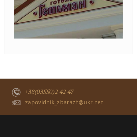
+38(03550)2 42 47
zapovidnik_zbarazh@ukr.net