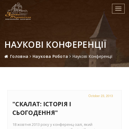
Toggl
navig
НАУКОВІ КОНФЕРЕНЦІЇ
Головна
Наукова Робота
Наукові Конференції
October 23, 2013
"СКАЛАТ: ІСТОРІЯ І
СЬОГОДЕННЯ"
18 жовтня 2013 року у конференц-залі, який