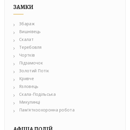
ЗАМКИ
Збараж
Вишнівець
Скалат
Теребовля
Чортків
Підзамочок
Золотий Потік
Кривче
Язловець
Скала-Подільська
Микулинці
Пам'яткоохоронна робота
АФІША ПОДІЙ