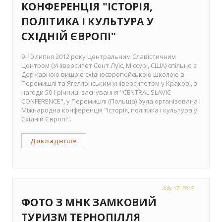
КОНФЕРЕНЦІЯ "ІСТОРІЯ,
ПОЛІТИКА І КУЛЬТУРА У
СХІДНІЙ ЄВРОПІ"
9-10 липня 2012 року Центральним Славістичним
Центром (Університет Сент Луїс, Міссурі, США) спільно з
Державною вищою східноєвропейською школою в
Перемишлі та Ягеллонським університетом у Кракові, з
нагоди 50-ї річниці заснування "CENTRAL SLAVIC
CONFERENCE", у Перемишлі (Польща) була організована І
Міжнародна конференція "Історія, політика і культура у
Східній Європі".
Докладніше
July 17, 2012
ФОТО З МНК ЗАМКОВИЙ
ТУРИЗМ ТЕРНОПІЛЛЯ