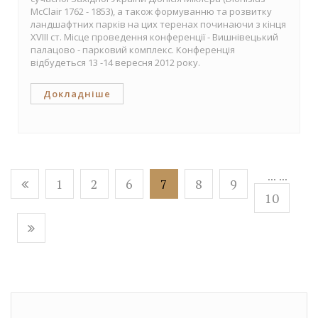
McClair 1762 - 1853), а також формуванню та розвитку
ландшафтних парків на цих теренах починаючи з кінця
XVIII ст. Місце проведення конференції - Вишнівецький
палацово - парковий комплекс. Конференція
відбудеться 13 -14 вересня 2012 року.
Докладніше
...
...
1
2
6
7
8
9
10