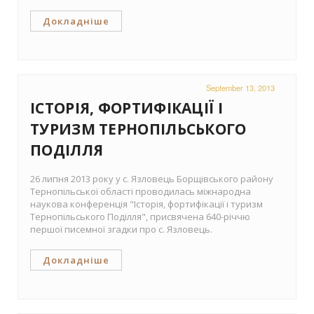
Докладніше
September 13, 2013
ІСТОРІЯ, ФОРТИФІКАЦІЇ І
ТУРИЗМ ТЕРНОПІЛЬСЬКОГО
ПОДІЛЛЯ
26 липня 2013 року у с. Язловець Борщівського району
Тернопільської області проводилась міжнародна
наукова конференція "Історія, фортифікації і туризм
Тернопільського Поділля", присвячена 640-річчю
першої писемної згадки про с. Язловець.
Докладніше