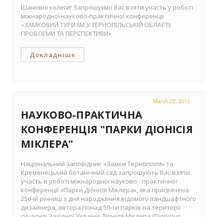
Шановні колеги! Запрошуємо Вас взяти участь у роботі
міжнародної науково-практичної конференції
«ЗАМКОВИЙ ТУРИЗМ У ТЕРНОПІЛЬСЬКІЙ ОБЛАСТІ:
ПРОБЛЕМИ ТА ПЕРСПЕКТИВИ»
Докладніше
March 22, 2012
НАУКОВО-ПРАКТИЧНА
КОНФЕРЕНЦІЯ "ПАРКИ ДІОНІСІЯ
МІКЛЕРА"
Національний заповідник «Замки Тернопілля» та
Кременецький ботанічний сад запрошують Вас взяти
участь в роботі міжнародної науково - практичної
конференції «Парки Діонісія Міклера», яка присвячена
250-ій річниці з дня народження відомого ландшафтного
дизайнера, автора понад 50-ти парків на території
сучасної Західної України Діонісія Міклера (Dionisius