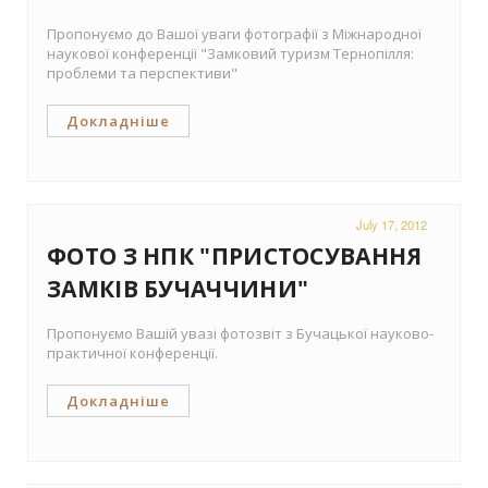
Пропонуємо до Вашої уваги фотографії з Міжнародної
наукової конференції "Замковий туризм Тернопілля:
проблеми та перспективи"
Докладніше
July 17, 2012
ФОТО З НПК "ПРИСТОСУВАННЯ
ЗАМКІВ БУЧАЧЧИНИ"
Пропонуємо Вашій увазі фотозвіт з Бучацької науково-
практичної конференції.
Докладніше