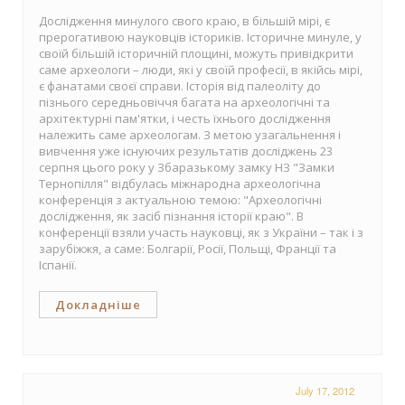
Дослідження минулого свого краю, в більшій мірі, є
прерогативою науковців істориків. Історичне минуле, у
своїй більшій історичній площині, можуть привідкрити
саме археологи – люди, які у своїй професії, в якійсь мірі,
є фанатами своєї справи. Історія від палеоліту до
пізнього середньовіччя багата на археологічні та
архітектурні пам'ятки, і честь їхнього дослідження
належить саме археологам. З метою узагальнення і
вивчення уже існуючих результатів досліджень 23
серпня цього року у Збаразькому замку НЗ "Замки
Тернопілля" відбулась міжнародна археологічна
конференція з актуальною темою: "Археологічні
дослідження, як засіб пізнання історії краю". В
конференції взяли участь науковці, як з України – так і з
зарубіжжя, а саме: Болгарії, Росії, Польщі, Франції та
Іспанії.
Докладніше
July 17, 2012