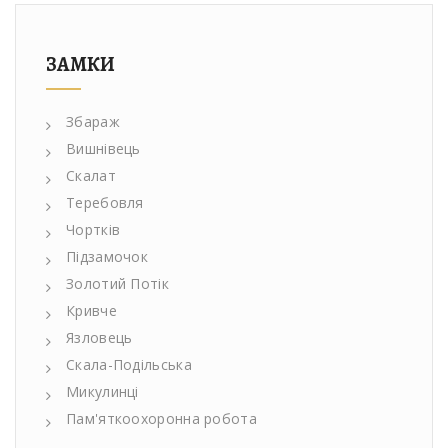
ЗАМКИ
Збараж
Вишнівець
Скалат
Теребовля
Чортків
Підзамочок
Золотий Потік
Кривче
Язловець
Скала-Подільська
Микулинці
Пам'яткоохоронна робота