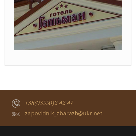
+38(03550)2 42 47
zapovidnik_zbarazh@ukr.net