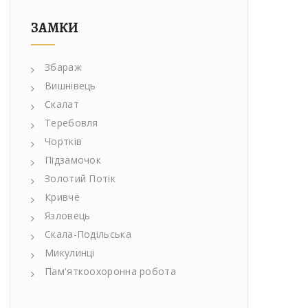
ЗАМКИ
Збараж
Вишнівець
Скалат
Теребовля
Чортків
Підзамочок
Золотий Потік
Кривче
Язловець
Скала-Подільська
Микулинці
Пам'яткоохоронна робота