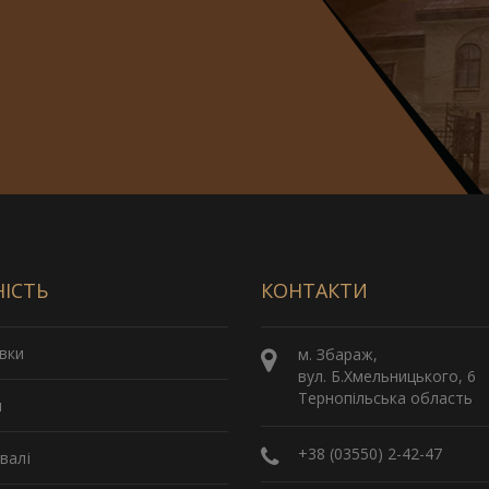
НІСТЬ
КОНТАКТИ
вки
м. Збараж,
вул. Б.Хмельницького, 6
Тернопільська область
и
+38 (03550) 2-42-47
валі