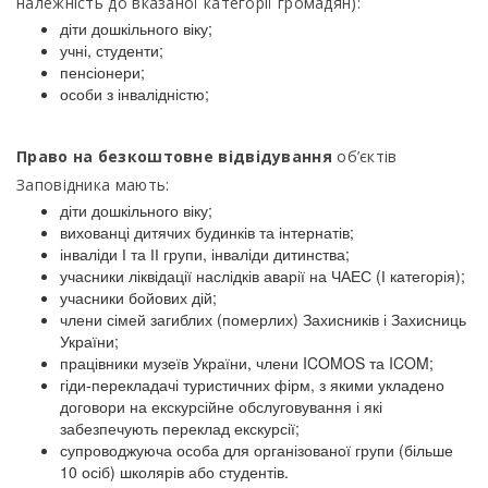
належність до вказаної категорії громадян):
діти дошкільного віку;
учні, студенти;
пенсіонери;
особи з інвалідністю;
Право на безкоштовне відвідування
об’єктів
Заповідника мають:
діти дошкільного віку;
вихованці дитячих будинків та інтернатів;
інваліди І та ІІ групи, інваліди дитинства;
учасники ліквідації наслідків аварії на ЧАЕС (І категорія);
учасники бойових дій;
члени сімей загиблих (померлих) Захисників і Захисниць
України;
працівники музеїв України, члени ICOMOS та ICOM;
гіди-перекладачі туристичних фірм, з якими укладено
договори на екскурсійне обслуговування і які
забезпечують переклад екскурсії;
супроводжуюча особа для організованої групи (більше
10 осіб) школярів або студентів.