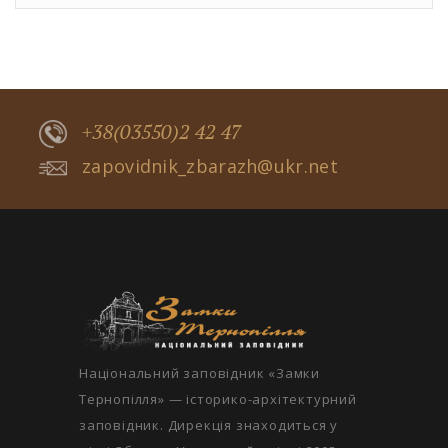
+38(03550)2 42 47
zapovidnik_zbarazh@ukr.net
Національний заповідник «Замки
Тернопілля» — історико-архітектурний
заповідник. Дирекція знаходиться у