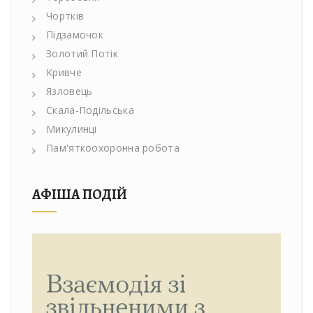
Чортків
Підзамочок
Золотий Потік
Кривче
Язловець
Скала-Подільська
Микулинці
Пам'яткоохоронна робота
АФІША ПОДІЙ