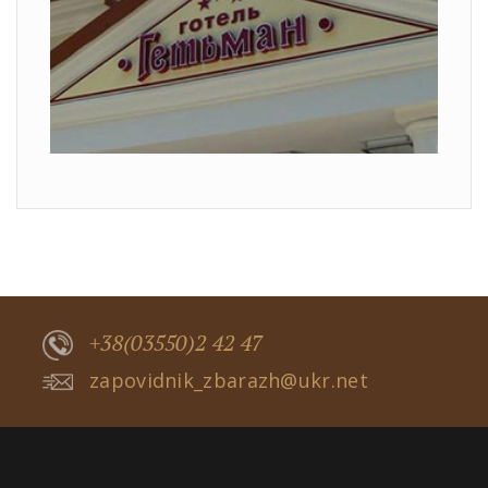
+38(03550)2 42 47
zapovidnik_zbarazh@ukr.net