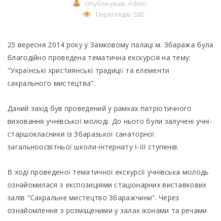
Опублікував:
Admin
Переглядів: 580
25 вересня 2014 року у Замковому палаці м. Збаража була
благодійно проведена тематична екскурсія на тему:
"Українські християнські традиції та елементи
сакрального мистецтва".
Даний захід був проведений у рамках патріотичного
виховання учнівської молоді. До нього були залучені учні-
старшокласники із Збаразької санаторної
загальноосвітньої школи-інтернату І-ІІІ ступенів.
В ході проведеної тематичної екскурсії учнівська молодь
ознайомилася з експозиціями стаціонарних виставкових
залів "Сакральне мистецтво Збаражчини". Через
ознайомлення з розміщеними у залах іконами та речами