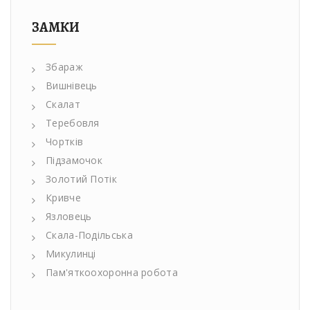
ЗАМКИ
Збараж
Вишнівець
Скалат
Теребовля
Чортків
Підзамочок
Золотий Потік
Кривче
Язловець
Скала-Подільська
Микулинці
Пам'яткоохоронна робота