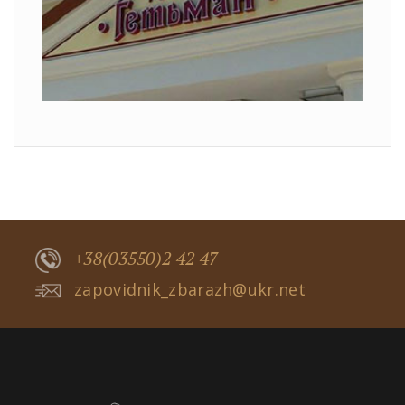
+38(03550)2 42 47
zapovidnik_zbarazh@ukr.net