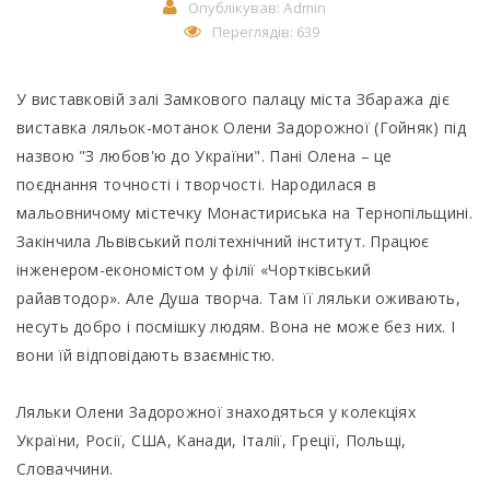
Опублікував:
Admin
Переглядів: 639
У виставковій залі Замкового палацу міста Збаража діє
виставка ляльок-мотанок Олени Задорожної (Гойняк) під
назвою "З любов'ю до України". Пані Олена – це
поєднання точності і творчості. Народилася в
мальовничому містечку Монастириська на Тернопільщині.
Закінчила Львівський політехнічний інститут. Працює
інженером-економістом у філії «Чортківський
райавтодор». Але Душа творча. Там її ляльки оживають,
несуть добро і посмішку людям. Вона не може без них. І
вони їй відповідають взаємністю.
Ляльки Олени Задорожної знаходяться у колекціях
України, Росії, США, Канади, Італії, Греції, Польщі,
Словаччини.