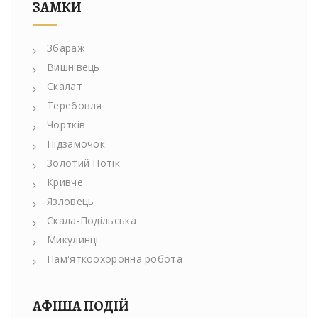
ЗАМКИ
Збараж
Вишнівець
Скалат
Теребовля
Чортків
Підзамочок
Золотий Потік
Кривче
Язловець
Скала-Подільська
Микулинці
Пам'яткоохоронна робота
АФІША ПОДІЙ