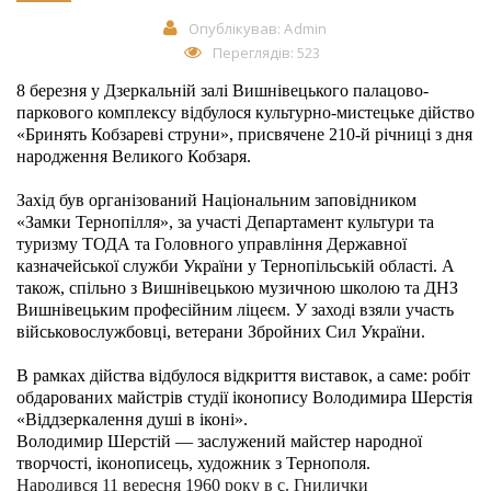
Опублікував:
Admin
Переглядів: 523
8 березня у Дзеркальній залі Вишнівецького палацово-
паркового комплексу відбулося культурно-мистецьке дійство
«Бринять Кобзареві струни», присвячене 210-й річниці з дня
народження Великого Кобзаря.
Захід був організований Національним заповідником
«Замки Тернопілля», за участі Департамент культури та
туризму ТОДА та Головного управління Державної
казначейської служби України у Тернопільській області. А
також, спільно з Вишнівецькою музичною школою та ДНЗ
Вишнівецьким професійним ліцеєм. У заході взяли участь
військовослужбовці, ветерани Збройних Сил України.
В рамках дійства відбулося відкриття виставок, а саме: робіт
обдарованих майстрів студії іконопису Володимира Шерстія
«Віддзеркалення душі в іконі».
Володимир Шерстій — заслужений майстер народної
творчості, іконописець, художник з Тернополя.
Народився 11 вересня 1960 року в с. Гнилички