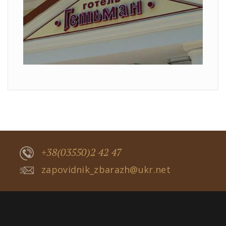
+38(03550)2 42 47
zapovidnik_zbarazh@ukr.net