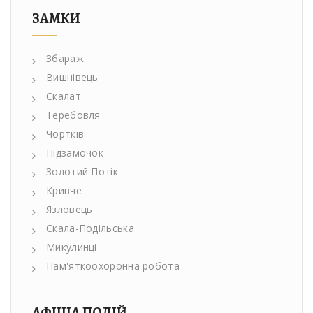
ЗАМКИ
Збараж
Вишнівець
Скалат
Теребовля
Чортків
Підзамочок
Золотий Потік
Кривче
Язловець
Скала-Подільська
Микулинці
Пам'яткоохоронна робота
АФІША ПОДІЙ