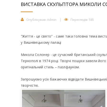
ВИСТАВКА СКУЛЬПТОРА МИКОЛИ СО
Опублікував:
Admin
Переглядів: 585
"Життя - це свято" - саме така головна тема вис
у Вишнівецькому палаці
Микола Солонер - це сучасний британський скуль
Тернополі в 1974 році. Творчі пошуки завели його
оригінальний стиль – пазлфаунізм.
Запрошуємо усіх бажаючих відвідати Вишнівецьки
творчістю.