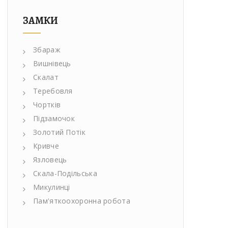
ЗАМКИ
Збараж
Вишнівець
Скалат
Теребовля
Чортків
Підзамочок
Золотий Потік
Кривче
Язловець
Скала-Подільська
Микулинці
Пам'яткоохоронна робота