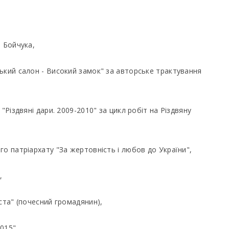
а Бойчука,
ький салон - Високий замок" за авторське трактування
"Різдвяні дари. 2009-2010" за цикл робіт на Різдвяну
о патріархату "За жертовність і любов до України",
,
ста" (почесний громадянин),
015",