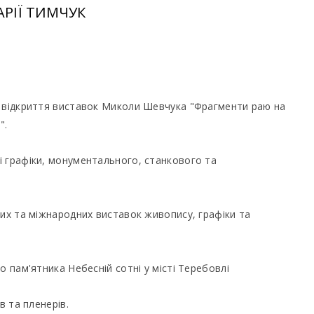
РІЇ ТИМЧУК
я відкриття виставок Миколи Шевчука "Фрагменти раю на
".
і графіки, монументального, станкового та
.
ких та міжнародних виставок живопису, графіки та
о пам'ятника Небесній сотні у місті Теребовлі
в та пленерів.