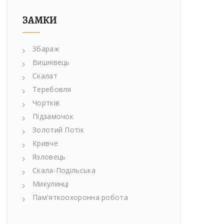
ЗАМКИ
Збараж
Вишнівець
Скалат
Теребовля
Чортків
Підзамочок
Золотий Потік
Кривче
Язловець
Скала-Подільська
Микулинці
Пам'яткоохоронна робота