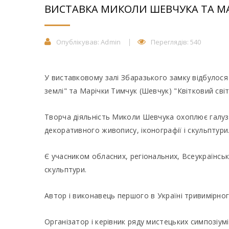
ВИСТАВКА МИКОЛИ ШЕВЧУКА ТА МА
Опублікував:
Admin
Переглядів: 540
У виставковому залі Збаразького замку відбулос
землі" та Марічки Тимчук (Шевчук) "Квітковий світ
Творча діяльність Миколи Шевчука охоплює галуз
декоративного живопису, іконографії і скульптури
Є учасником обласних, регіональних, Всеукраїнсь
скульптури.
Автор і виконавець першого в Україні тривимірног
Організатор і керівник ряду мистецьких симпозіумі