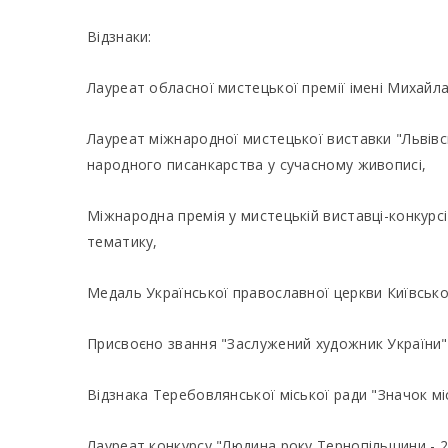
Відзнаки:
Лауреат обласної мистецької премії імені Михайл
Лауреат міжнародної мистецької виставки "Львівс
народного писанкарства у сучасному живописі,
Міжнародна премія у мистецькій виставці-конкурсі 
тематику,
Медаль Української православної церкви Київськог
Присвоєно звання "Заслужений художник України"
Відзнака Теребовлянської міської ради "Значок мі
Лауреат конкурсу "Людина року Тернопільщини - 2