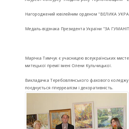
Нагороджений ювілейним орденом "ВЕЛИКА УКРАЇ
Медаль-відзнака Президента України "ЗА ГУМА
Марічка Тимчук є учасницею всеукраїнських мисте
митецької премії імені Олени Кульчицької.
Викладачка Теребовлянського фахового коледжу к
поєднується гіперреалізм і декоративність.