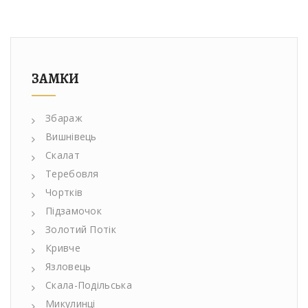
ЗАМКИ
Збараж
Вишнівець
Скалат
Теребовля
Чортків
Підзамочок
Золотий Потік
Кривче
Язловець
Скала-Подільська
Микулинці