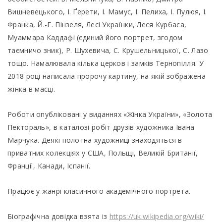
Вишневецького, І. Ґерети, І. Мамус, І. Пелиха, І. Пулюя, І.
Франка, Й.-Г. Пінзеля, Лесі Українки, Леся Курбаса,
Муаммара Каддафі (єдиний його портрет, згодом
таємничо зник), Р. Шухевича, С. Крушельницької, С. Лазо
тощо. Намалювала кілька церков і замків Тернопілля. У
2018 році написала пророчу картину, на якій зображена
жінка в масці.
Роботи опубліковані у виданнях «Жінка України», «Золота
Пектораль», в каталозі робіт друзів художника Івана
Марчука. Деякі полотна художниці знаходяться в
приватних колекціях у США, Польщі, Великій Британії,
Франції, Канади, Іспанії.
Працює у жанрі класичного академічного портрета.
Біографічна довідка взята із
https://uk.wikipedia.org/wiki/