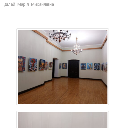
Ділай_Марія_Михайлівна