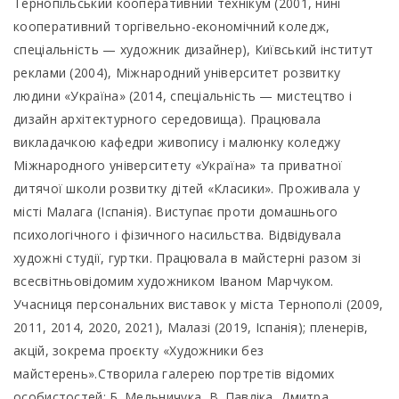
Тернопільський кооперативний технікум (2001, нині
кооперативний торгівельно-економічний коледж,
спеціальність — художник дизайнер), Київський інститут
реклами (2004), Міжнародний університет розвитку
людини «Україна» (2014, спеціальність — мистецтво і
дизайн архітектурного середовища). Працювала
викладачкою кафедри живопису і малюнку коледжу
Міжнародного університету «Україна» та приватної
дитячої школи розвитку дітей «Класики». Проживала у
місті Малага (Іспанія). Виступає проти домашнього
психологічного і фізичного насильства. Відвідувала
художні студії, гуртки. Працювала в майстерні разом зі
всесвітньовідомим художником Іваном Марчуком.
Учасниця персональних виставок у міста Тернополі (2009,
2011, 2014, 2020, 2021), Малазі (2019, Іспанія); пленерів,
акцій, зокрема проєкту «Художники без
майстерень».Створила галерею портретів відомих
особистостей: Б. Мельничука, В. Павліка, Дмитра