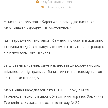
Опублікував:
Admin
Переглядів: 634
У виставковому залі Збаразького замку діє виставка
Марії Ділай "Відродження мистецтвом"
Ідея зародження виставки - бажання показати в живописі
стосунки людей, які живуть разом, і хтось із них страждає
від психологічного насилля.
За словами мисткині, саме намалювавши кожну емоцію,
звільняєшся від травми, і бачиш життя по-новому та нові
нові шляхи попереду.
Марія Ділай народилася 7 квітня 1980 року в місті
Тернополі Тернопільської області, нині Україна. Закінчила
Тернопільську загальноосвітню школу № 27,