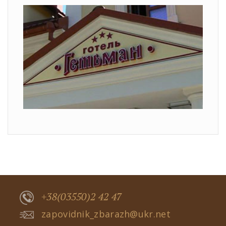
+38(03550)2 42 47
zapovidnik_zbarazh@ukr.net