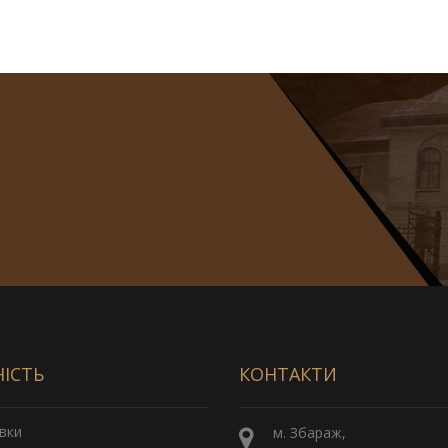
НІСТЬ
КОНТАКТИ
вки
м. Збараж,