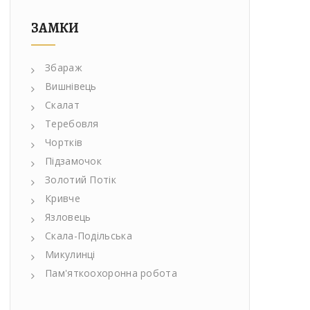
ЗАМКИ
Збараж
Вишнівець
Скалат
Теребовля
Чортків
Підзамочок
Золотий Потік
Кривче
Язловець
Скала-Подільська
Микулинці
Пам'яткоохоронна робота