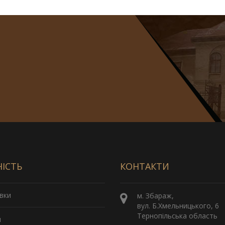
НІСТЬ
КОНТАКТИ
вки
м. Збараж,
вул. Б.Хмельницького, 6
Тернопільська область
и