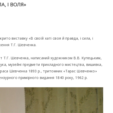
А, І ВОЛЯ»
рито виставку «В своїй хаті своя й правда, і сила, і
ження Т.Г. Шевченка.
т Т.Г. Шевченка, написаний художником В.В. Купецьким,
ука, музейні предмети прикладного мистецтва, вишивка,
Тараса Шевченка 1893 р., тритомник «Тарас Шевченко»
ензурного примірного видання 1840 року, 1962 р.