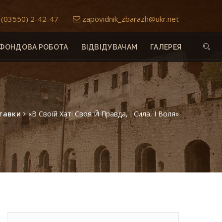
(03550) 2-42-47
zapovidnik_zbarazh@ukr.net
ФОНДОВА РОБОТА
ВІДВІДУВАЧАМ
ГАЛЕРЕЯ
тавки
«В Своїй Хаті Своя Й Правда, І Сила, І Воля»