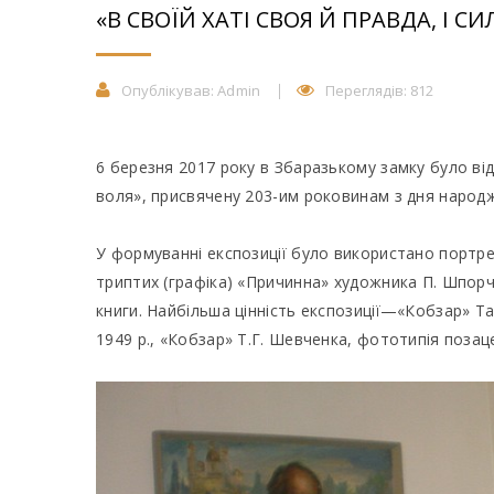
«В СВОЇЙ ХАТІ СВОЯ Й ПРАВДА, І СИЛ
Опублікував:
Admin
Переглядів: 812
6 березня 2017 року в Збаразькому замку було відк
воля», присвячену 203-им роковинам з дня народ
У формуванні експозиції було використано портре
триптих (графіка) «Причинна» художника П. Шпорч
книги. Найбільша цінність експозиції—«Кобзар» 
1949 р., «Кобзар» Т.Г. Шевченка, фототипія позац