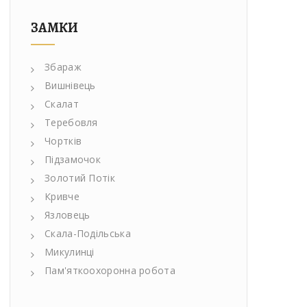
ЗАМКИ
Збараж
Вишнівець
Скалат
Теребовля
Чортків
Підзамочок
Золотий Потік
Кривче
Язловець
Скала-Подільська
Микулинці
Пам'яткоохоронна робота