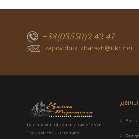
+38(03550)2 42 47
zapovidnik_zbarazh@ukr.net
ДІЯЛЬ
Виста
Національний заповідник «Замки
Тернопілля» — історико-
Фонд