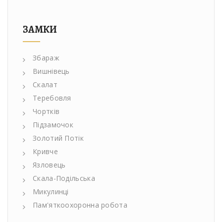
ЗАМКИ
Збараж
Вишнівець
Скалат
Теребовля
Чортків
Підзамочок
Золотий Потік
Кривче
Язловець
Скала-Подільська
Микулинці
Пам'яткоохоронна робота