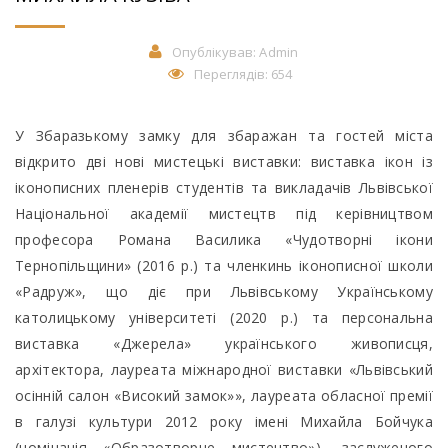
Опублікував:
Admin
Переглядів: 654
У Збаразькому замку для збаражан та гостей міста
відкрито дві нові мистецькі виставки: виставка ікон із
іконописних пленерів студентів та викладачів Львівської
Національної академії мистецтв під керівництвом
професора Романа Василика «Чудотворні ікони
Тернопільщини» (2016 р.) та членкинь іконописної школи
«Радруж», що діє при Львівському Українському
католицькому університеті (2020 р.) та персональна
виставка «Джерела» українського живописця,
архітектора, лауреата міжнародної виставки «Львівський
осінній салон «Високий замок»», лауреата обласної премії
в галузі культури 2012 року імені Михайла Бойчука
(номінація «Образотворче мистецтво»), заслуженого