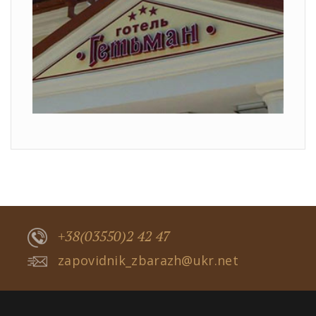
+38(03550)2 42 47
zapovidnik_zbarazh@ukr.net