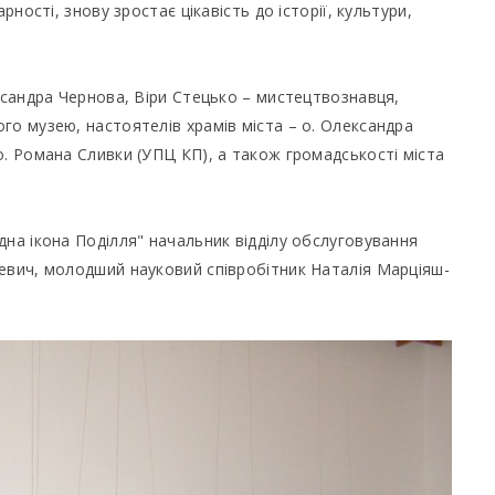
рності, знову зростає цікавість до історії, культури,
ександра Чернова, Віри Стецько – мистецтвознавця,
го музею, настоятелів храмів міста – о. Олександра
о. Романа Сливки (УПЦ КП), а також громадськості міста
дна ікона Поділля" начальник відділу обслуговування
евич, молодший науковий співробітник Наталія Марціяш-