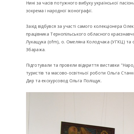
Нині за часів потужного вибуху української пасіона
зокрема і народної іконографії.
Захід відбувся за участі самого колекціонера Ол
працівника Тернопільського обласного краєзнавчо
Лукащука (ofm), о. Омеляна Колодчака (УГКЦ) та 
Збаража.
Підготували та провели відкриття виставки "Наро
туристів та масово-освітньої роботи Ольга Станк
Дир та екскурсовод Ольга Поліщук.