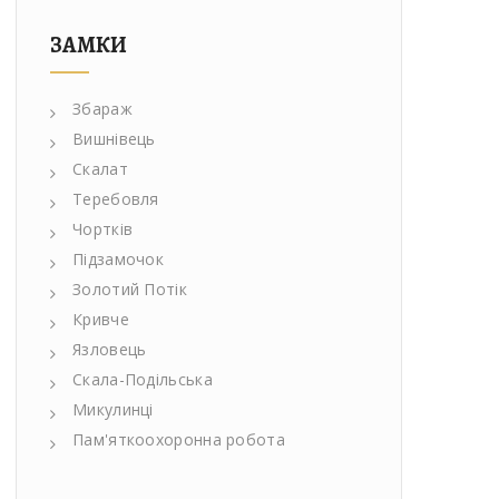
ЗАМКИ
Збараж
Вишнівець
Скалат
Теребовля
Чортків
Підзамочок
Золотий Потік
Кривче
Язловець
Скала-Подільська
Микулинці
Пам'яткоохоронна робота