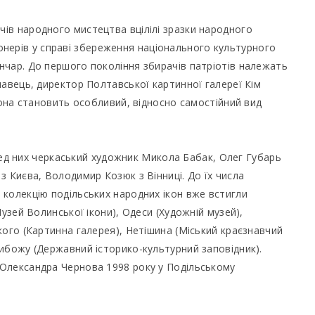
ів народного мистецтва вцілілі зразки народного
 піонерів у справі збереження національного культурного
нчар. До першого покоління збирачів патріотів належать
навець, директор Полтавської картинної галереї Кім
кона становить особливий, відносно самостійний вид
серед них черкаський художник Микола Бабак, Олег Губарь
з Києва, Володимир Козюк з Вінниці. До їх числа
колекцію подільських народних ікон вже встигли
узей Волинської ікони), Одеси (Художній музей),
кого (Картинна галерея), Нетішина (Міський краєзнавчий
ибожу (Державний історико-культурний заповідник).
Олександра Чернова 1998 року у Подільському