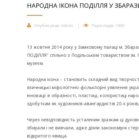
НАРОДНА ІКОНА ПОДІЛЛЯ У ЗБАРА
Опублікував:
Admin
Переглядів: 1069
13 жовтня 2014 року у Замковому палаці м. Збар
ПОДІЛЛЯ" спільно з Подільським товариством ім.
музеєм.
Народна ікона – становить складний вид творчості
язичницькі міфологічно-фольклорні уявлення украї
інновації в образності, пластиці, колористиці нар
здобуткам як художників-авангардистів 20-х років,
Через невідповідність усталеним зразкам ці духов
збирали і не вивчали, адже діяли закономірні ст
відкритого явища.