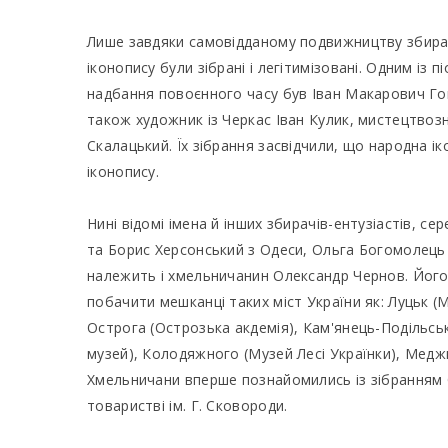
Лише завдяки самовідданому подвижництву збирач
іконопису були зібрані і легітимізовані. Одним із
надбання повоєнного часу був Іван Макарович Го
також художник із Черкас Іван Кулик, мистецтвоз
Скалацький. Їх зібрання засвідчили, що народна і
іконопису.
Нині відомі імена й інших збирачів-ентузіастів, 
та Борис Херсонський з Одеси, Ольга Богомолець 
належить і хмельничанин Олександр Чернов. Його 
побачити мешканці таких міст України як: Луцьк (М
Острога (Острозька акдемія), Кам'янець-Подільсь
музей), Колодяжного (Музей Лесі Українки), Медж
Хмельничани вперше познайомились із зібранням 
товаристві ім. Г. Сковороди.