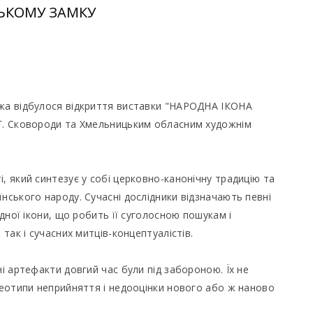
ЗЬКОМУ ЗАМКУ
ажа відбулося відкриття виставки "НАРОДНА ІКОНА
 Г. Сковороди та Хмельницьким обласним художнім
, який синтезує у собі церковно-канонічну традицію та
нського народу. Сучасні дослідники відзначають певні
одної ікони, що робить її суголосною пошукам і
 так і сучасних митців-концептуалістів.
ні артефакти довгий час були під забороною. Їх не
ереотипи неприйняття і недооцінки нового або ж наново