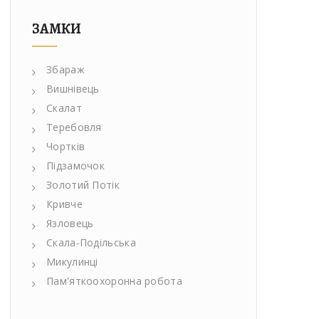
ЗАМКИ
Збараж
Вишнівець
Скалат
Теребовля
Чортків
Підзамочок
Золотий Потік
Кривче
Язловець
Скала-Подільська
Микулинці
Пам'яткоохоронна робота