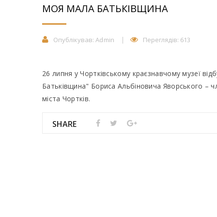
МОЯ МАЛА БАТЬКІВЩИНА
Опублікував:
Admin
Переглядів: 613
26 липня у Чортківському краєзнавчому музеї від
Батьківщина" Бориса Альбіновича Яворського – чл
міста Чортків.
SHARE