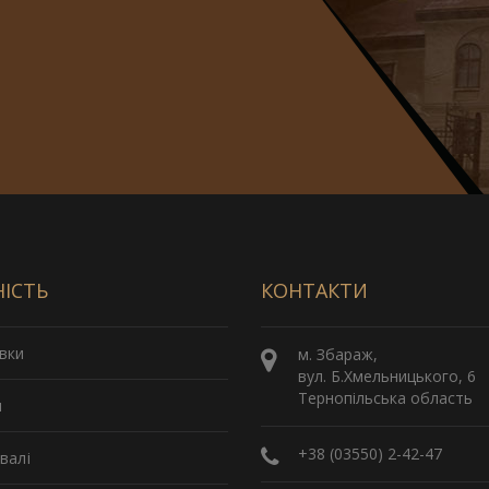
НІСТЬ
КОНТАКТИ
вки
м. Збараж,
вул. Б.Хмельницького, 6
Тернопільська область
и
+38 (03550) 2-42-47
валі