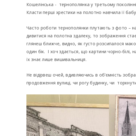
Кошелінська - тернополянка у третьому поколінні,
Класти перші хрестики на полотно навчила її бабу
Часто роботи тернополянки плутають з фото – н
дивитися на полотна здалеку, то зображення стає 
глянеш ближче, видно, як густо розсипалося мако
один бік. І хоч здається, що картини чорно-білі, 
їх знає лише вишивальниця.
Не відірвеш очей, вдивляючись в об’ємність зобра
продовження вулиці, чи рогу будинку, чи торкну