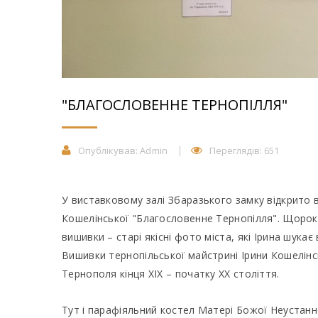
"БЛАГОСЛОВЕННЕ ТЕРНОПІЛЛЯ"
Опублікував:
Admin
Переглядів: 651
У виставковому залі Збаразького замку відкрито 
Кошелінської "Благословенне Тернопілля". Щороку
вишивки – старі якісні фото міста, які Ірина шукає
Вишивки тернопільської майстрині Ірини Кошелін
Тернополя кінця XIX – початку XX століття.
Тут і парафіяльний костел Матері Божої Неустанної