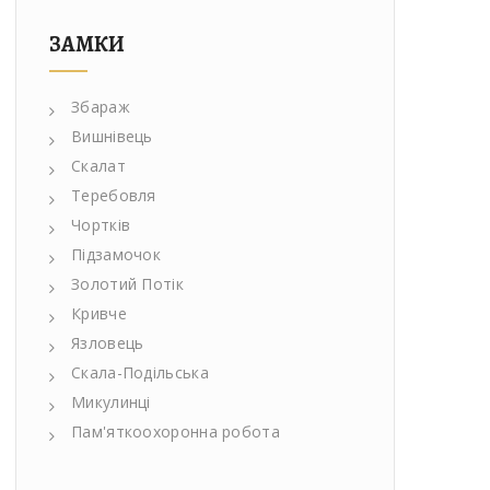
ЗАМКИ
Збараж
Вишнівець
Скалат
Теребовля
Чортків
Підзамочок
Золотий Потік
Кривче
Язловець
Скала-Подільська
Микулинці
Пам'яткоохоронна робота