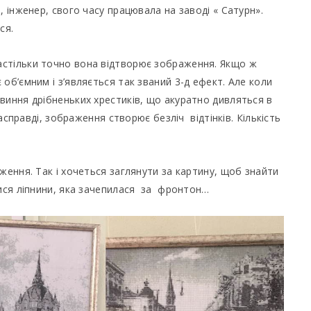
 інженер, свого часу працювала на заводі « Сатурн».
ся.
астільки точно вона відтворює зображення. Якщо ж
об’ємним і з’являється так званий 3-д ефект. Але коли
виння дрібненьких хрестиків, що акуратно дивляться в
насправді, зображення створює безліч відтінків. Кількість
ження. Так і хочеться заглянути за картину, щоб знайти
тися ліпнини, яка зачепилася за фронтон…