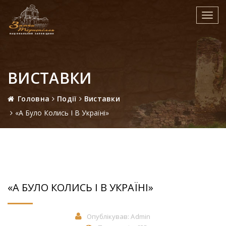
Toggl
navig
ВИСТАВКИ
Головна
Події
Виставки
«А Було Колись І В Україні»
«А БУЛО КОЛИСЬ І В УКРАЇНІ»
Опублікував:
Admin