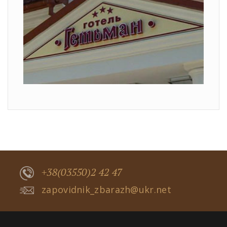
+38(03550)2 42 47
zapovidnik_zbarazh@ukr.net