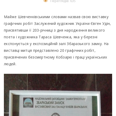
Переглядів: 635
Майже Шевченківськими словами назвав свою виставку
графічних робіт Заслужений художник України Євген Удін,
присвятивши її 203-річниці з дня народження великого
поета і художника Тараса Шевченка, яка у березні
експонується у експозиційній залі Збаразького замку. На
виставці митця представлено 20 графічних робіт,
присвячених безсмертному Кобзарю і праці українських
людей.