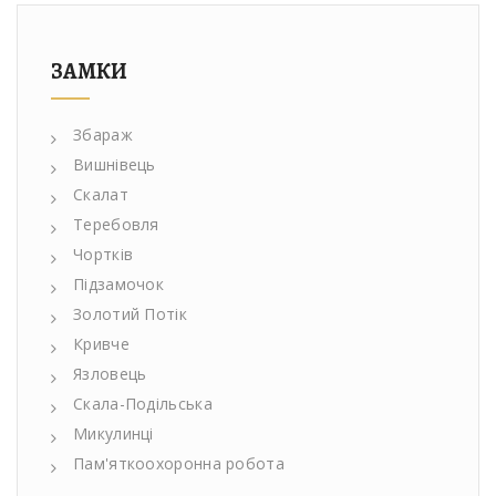
ЗАМКИ
Збараж
Вишнівець
Скалат
Теребовля
Чортків
Підзамочок
Золотий Потік
Кривче
Язловець
Скала-Подільська
Микулинці
Пам'яткоохоронна робота