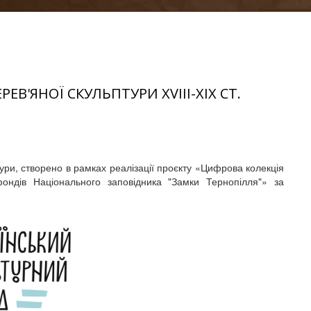
В'ЯНОЇ СКУЛЬПТУРИ XVІІІ-ХІХ СТ.
ури, створено в рамках реалізації проєкту «Цифрова колекція
 фондів Національного заповідника "Замки Тернопілля"» за