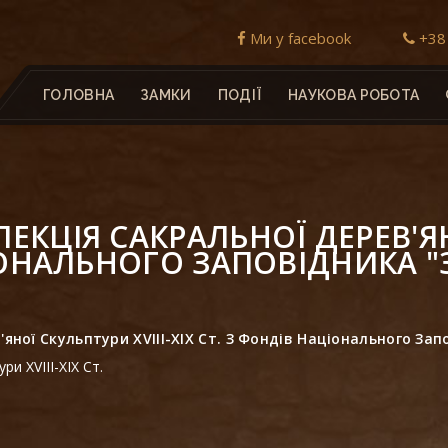
Ми у facebook
+38 
ГОЛОВНА
ЗАМКИ
ПОДІЇ
НАУКОВА РОБОТА
КЦІЯ САКРАЛЬНОЇ ДЕРЕВ'ЯН
ЦІОНАЛЬНОГО ЗАПОВІДНИКА 
яної Скульптури XVІІІ-ХІХ Ст. З Фондів Національного Зап
и XVІІІ-ХІХ Ст.