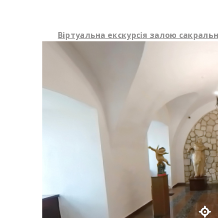
Віртуальна екскурсія залою сакрально