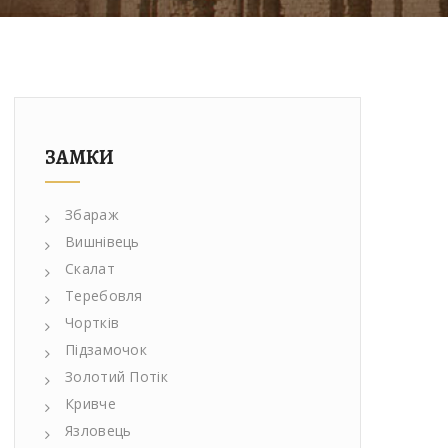
ЗАМКИ
Збараж
Вишнівець
Скалат
Теребовля
Чортків
Підзамочок
Золотий Потік
Кривче
Язловець