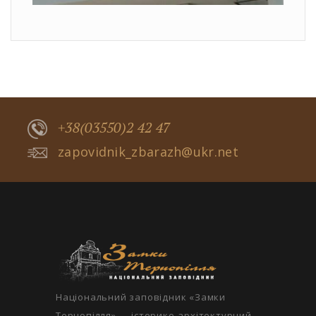
+38(03550)2 42 47
zapovidnik_zbarazh@ukr.net
Національний заповідник «Замки
Тернопілля» — історико-архітектурний