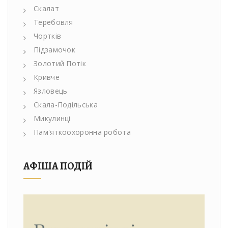
Скалат
Теребовля
Чортків
Підзамочок
Золотий Потік
Кривче
Язловець
Скала-Подільська
Микулинці
Пам'яткоохоронна робота
АФІША ПОДІЙ