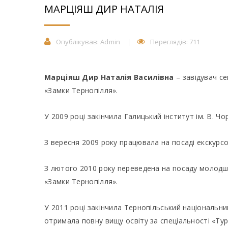
МАРЦІЯШ ДИР НАТАЛІЯ
Опублікував:
Admin
Переглядів: 711
Марціяш Дир Наталія Василівна
– завідувач с
«Замки Тернопілля».
У 2009 році закінчила Галицький інститут ім. В. Ч
З вересня 2009 року працювала на посаді екскурс
З лютого 2010 року переведена на посаду молодш
«Замки Тернопілля».
У 2011 році закінчила Тернопільський національни
отримала повну вищу освіту за спеціальності «Тур