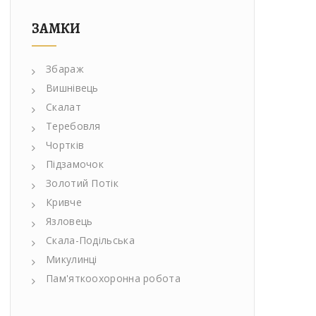
ЗАМКИ
Збараж
Вишнівець
Скалат
Теребовля
Чортків
Підзамочок
Золотий Потік
Кривче
Язловець
Скала-Подільська
Микулинці
Пам'яткоохоронна робота