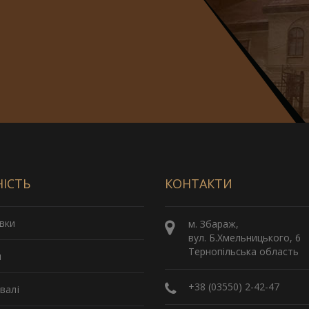
НІСТЬ
КОНТАКТИ
вки
м. Збараж,
вул. Б.Хмельницького, 6
Тернопільська область
и
+38 (03550) 2-42-47
валі