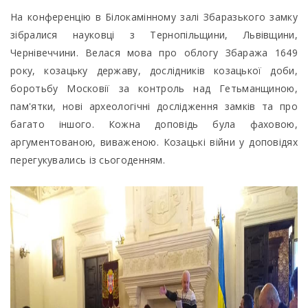
На конференцію в Білокамінному залі Збаразького замку
зібралися науковці з Тернопільщини, Львівщини,
Чернівеччини. Велася мова про облогу Збаража 1649
року, козацьку державу, дослідників козацької доби,
боротьбу Московії за контроль над Гетьманщиною,
пам'ятки, нові археологічні дослідження замків та про
багато іншого. Кожна доповідь була фаховою,
аргументованою, виваженою. Козацькі війни у доповідях
перегукувались із сьогоденням.