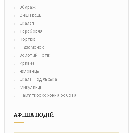
Збараж
Вишнівець
Скалат
Теребовля
Чортків
Підзамочок
Золотий Потік
Кривче
Язловець
Скала-Подільська
Микулинці
Пам'яткоохоронна робота
АФІША ПОДІЙ