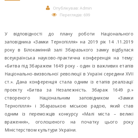
Опублікував:
Admin
Переглядів: 699
У відповідності до плану роботи Національного
заповідника «Замки Тернопілля» на 2019 рік 14 .11.2019
року в Білокамінній залі Збаразького замку відбулася
всеукраїнська науково-практична конференція на тему:
«Битва під Збаражем 1649 року - один із важливих етапів
Національно-визвольної революції в Україні середини ХVІІ
ст.». Дана конференція стала одним із етапів реалізації
проекту «Битва за Незалежність. Збараж 1649 р.»
створеного Національним заповідником «Замки
Тернопілля» і Збаразькою міською радою, який став
одним із переможців конкурсу «Малі міста – великі
враження», оголошеного на початку цього року
Міністерством культури України.