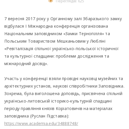
Переглядів: 625
7 вересня 2017 року у Органному залі Збаразького замку
відбулася І Міжнародна конференція організована
Національним заповідником «Замки Тернопілля» та
Польським Товариством Мєшканьовим у Любліні
«Ревіталізація спільної українсько-польської історичної
та культурної спадщини: проблеми дослідження та
міжнародний досвід».
Участь у конференції взяли провідні науковці музейних та
архітектурних установ, наукові співробітники Заповідника.
Зокрема, була виголошена доповідь, присвячена спільній
українсько-литовській історико-культурній спадщині
періоду правління князів Коріатовичів на матеріалах
заповідника (Руслан Підставка):
https://www.academia.edu/34888748/