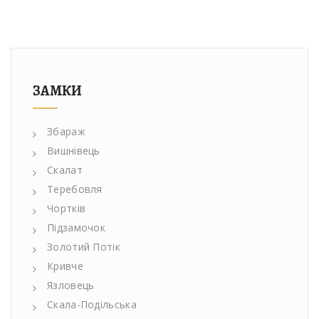
ЗАМКИ
Збараж
Вишнівець
Скалат
Теребовля
Чортків
Підзамочок
Золотий Потік
Кривче
Язловець
Скала-Подільська