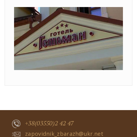
+38(03550)2 42 47
zapovidnik_zbarazh@ukr.net