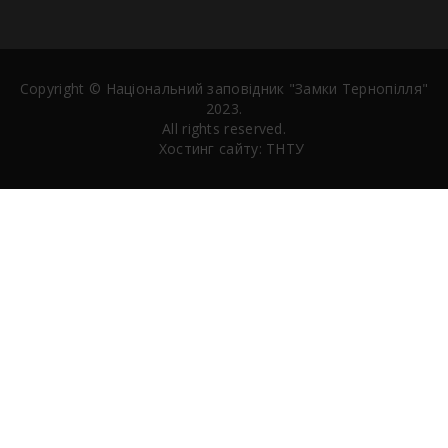
Copyright ©
Національний заповідник "Замки Тернопілля"
2023.
All rights reserved.
Хостинг сайту:
ТНТУ