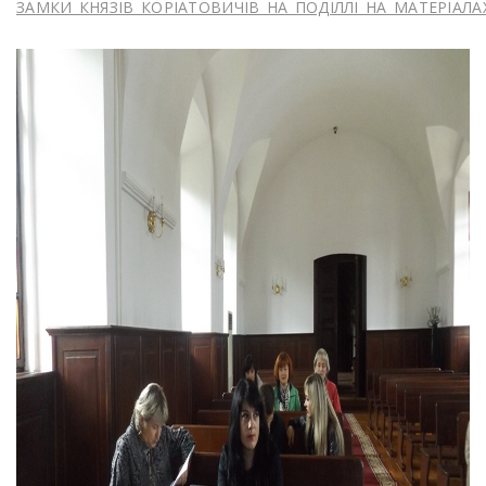
ЗАМКИ_КНЯЗІВ_КОРІАТОВИЧІВ_НА_ПОДІЛЛІ_НА_МАТЕРІАЛ