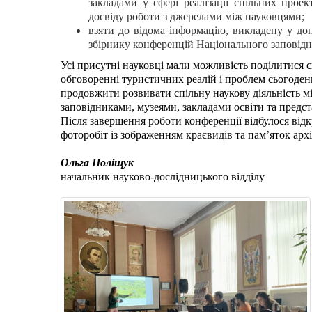
закладами у сфері реалізації спільних проект
досвіду роботи з джерелами між науковцями;
взяти до відома інформацію, викладену у доп
збірнику конференцій Національного заповідн
Усі присутні науковці мали можливість поділитися 
обговоренні туристичних реалій і проблем сьогоден
продовжити розвивати спільну наукову діяльність м
заповідниками, музеями, закладами освіти та предст
Після завершення роботи конференції відбулося від
фоторобіт із зображенням краєвидів та пам’яток арх
Ольга Поліщук
начальник науково-дослідницького відділу