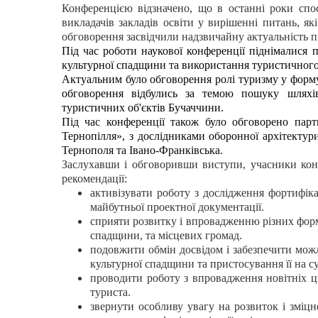
Конференцією відзначено, що в останні роки спост
викладачів закладів освіти у вирішенні питань, як
обговорення засвідчили надзвичайну актуальність п
Під час роботи наукової конференції піднімалися 
культурної спадщини та використання туристичног
Актуальним було обговорення ролі туризму у форму
обговорення відбулись за темою пошуку шляхів 
туристичних об'єктів Бучаччини.
Під час конференції також було обговорено парт
Тернопілля», з дослідниками оборонної архітектур
Тернополя та Івано-Франківська.
Заслухавши і обговоривши виступи, учасники конф
рекомендації:
активізувати роботу з дослідження фортифік
майбутньої проектної документації.
сприяти розвитку і впровадженню різних форм
спадщини, та місцевих громад.
подовжити обмін досвідом і забезпечити можл
культурної спадщини та пристосування її на с
проводити роботу з впровадження новітніх 
туриста.
звернути особливу увагу на розвиток і зміц