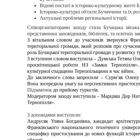
Відомі постаті в історико-культурному житті 
Історико-культурні об'єкти Бучаччини та їх ро
Актуальні проблеми регіональної історії.
Співорганізаторами заходу стала Бучацька міська
представники заповідників, бібліотек, та освітніх за
З вітальним словом до учасників звернувся Фрея
територіальної громади, який розповів про сучасни
роль Бучацької територіальної громади у розвитку т
З вступним словом виступила – Думська Тетяна Олек
просвітницької роботи НЗ «Замки Тернопілля»,
культурної спадщини Тернопільщини в час війни.
До
заключного слова запросили – Сурм’як Олену О
Вона зосередила увагу на перспективних пристос
Підзамочок
до прийому туристів.
Модератором заходу виступила – Марціяш Дир Ната
Тернопілля»
.
З доповідями виступили:
Андрусяк Уляна Богданівна,
кандидат архітектур
Франківського національного технічного універс
специфіку пристосування до нових функцій історич
області.