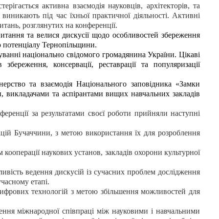
ерігається активна взаємодія науковців, архітекторів, та
і виникають під час їхньої практичної діяльності. Активні
итань, розглянутих на конференції.
питання та велися дискусії щодо особливостей збереження
о потенціалу Тернопільщини.
ванні національно свідомого громадянина України. Цікаві
збереження, консервації, реставрації та популяризації
нерство та взаємодія Національного заповідника «Замки
и, викладачами та аспірантами вищих навчальних закладів
еренції за результатами своєї роботи прийняли наступні
ацій Бучаччини, з метою використання їх для розроблення
 кооперації наукових установ, закладів охорони культурної
ивість ведення дискусій із сучасних проблем дослідження
учасному етапі.
цифрових технологій з метою збільшення можливостей для
нення міжнародної співпраці між науковими і навчальними