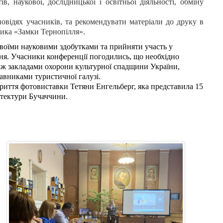
ів, наукової, дослідницької і освітньої діяльності, обміну
овідях учасників, та рекомендувати матеріали до друку в
ика «Замки Тернопілля».
своїми науковими здобутками та прийняти участь у
ня. Учасники конференції погодились, що необхідно
іж закладами охорони культурної спадщини України,
авниками туристичної галузі.
криття фотовиставки Тетяни Енгельберг, яка представила 15
ітектури Бучаччини.