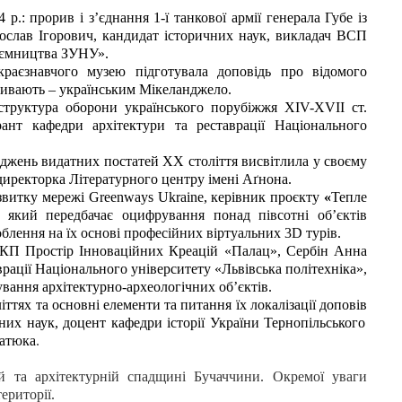
 р.: прорив і з’єднання 1-ї танкової армії генерала Губе із
ослав Ігорович
, кандидат історичних наук, викладач ВСП
иємництва ЗУНУ».
краєзнавчого музею підготувала доповідь про відомого
називають – українським Мікеланджело.
структура оборони українського порубіжжя XIV-XVII ст.
рант кафедри архітектури та реставрації Національного
іджень
видатних постатей ХХ століття висвітлила у своєму
иректорка Літературного центру імені Аґнона.
звитку мережі Greenways Ukraine, керівник проєкту
«
Тепле
, який передбачає оцифрування понад півсотні об’єктів
облення на їх основі професійних віртуальних 3D турів.
у КП Простір Інноваційних Креацій «Палац», Сербін Анна
врації Національного університету «Львівська політехніка»,
вання архітектурно-археологічних об’єктів.
ттях та основні елементи та питання їх локалізації доповів
них наук, доцент кафедри історії України Тернопільського
натюка
.
ній та архітектурній спадщині Бучаччини. Окремої уваги
ериторії.