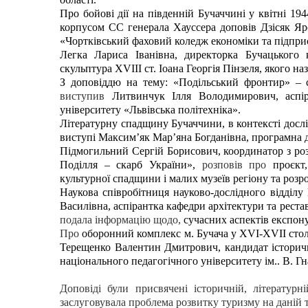
Про бойові дії на південній Бучаччині у квітні 1944
корпусом СС генерала Хауссера доповів
Дзісяк Яр
«Чортківський фаховий коледж економіки та підпр
Легка Лариса Іванівна
, директорка Бучацького 
скульптура XVIIІ ст. Іоана Георгія Пінзеля, якого 
З доповіддю на тему: «Подільський фронтир» – 
виступив
Литвинчук Ілля Володимирович,
аспі
університету «Львівська політехніка».
Літературну спадщину Бучаччини, в контексті досл
виступі
Максим’як Мар’яна Богданівна,
програмна д
Підмогильний Сергій Борисович,
координатор з ро
Поділля – скарб України»,
розповів про
проєкт
культурної спадщини і малих музеїв регіону та розр
Наукова співробітниця науково-дослідного відділ
Василівна, аспірантка кафедри архітектури та реста
подала інформацію щодо,
сучасних аспектів експону
Про
оборонний комплекс м. Бучача у ХVI-XVII столі
Терещенко Валентин Дмитрович,
кандидат історич
національного педагогічного університету ім.. В. Г
Доповіді були присвячені історичній, літератур
заслуговувала проблема розвитку туризму на даній т