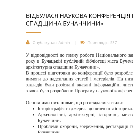
ВІДБУЛАСЯ НАУКОВА КОНФЕРЕНЦІЯ 
СПАДЩИНА БУЧАЧЧИНИ»
Опублікував:
Admin
Переглядів: 537
У відповідності до плану роботи Національного за
року в
Бучацькій публічній бібліотеці міста Бучач
архітектурна спадщина Бучаччини».
В процесі підготовки до конференції було розробл
вимоги до надсилання статей і матеріалів. На ни
закладів були розіслані вказані інформаційні ли
заявок було розроблено Програму наукової конферен
Основними питаннями, що розглядалися стали:
Історіографія та джерела до вивчення історик
Археологічні, архітектурні, історичні, ми
Бучаччини.
Проблеми охорони, збереження, реставрації 
Бучаччини.