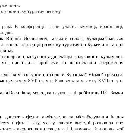
Бучаччини.
ль у розвитку туризму регіону.
 рада. В конференції взяли участь науковці, краєзнавці,
кладів.
к Віталій Йосифович, міський голова Бучацької міської
й стан та тенденції розвитку туризму на Бучаччині та про
уризму.
сандрівна, заступниця директора з наукової та культурно-
 яка висвітлила проблеми та перспективи збереження
легівну, заступницю голови Бучацької міської громади.
уваннях
замку
XVII
c
т. у с. Язловець та у замку
XVII
c
т. у с.
лія Василівна, молодша наукова співробітниця НЗ «Замки
и, доцент кафедри архітектури та містобудування Івано-
итету нафти і газу, яка у своєму виступі розповіла про
ного замкового комплексу в с. Підзамочок Тернопільської