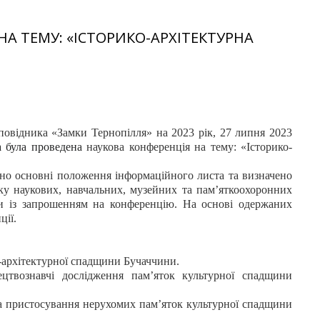
НА ТЕМУ: «ІСТОРИКО-АРХІТЕКТУРНА
повідника «Замки Тернопілля» на 2023 рік, 27 липня 2023
а була проведена
наукова конференція на тему: «Історико-
ено основні положення інформаційного листа та визначено
зку наукових, навчальних, музейних та пам’яткоохоронних
сти із запрошенням на конференцію. На основі одержаних
ції.
о-архітектурної спадщини Бучаччини.
стецтвознавчі дослідження пам’яток культурної спадщини
та пристосування нерухомих пам’яток культурної спадщини