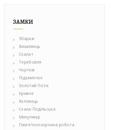
ЗАМКИ
Збараж
Вишнівець
Скалат
Теребовля
Чортків
Підзамочок
Золотий Потік
Кривче
Язловець
Скала-Подільська
Микулинці
Пам'яткоохоронна робота