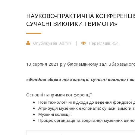
НАУКОВО-ПРАКТИЧНА КОНФЕРЕНЦІЯ 
СУЧАСНІ ВИКЛИКИ І ВИМОГИ»
Опублікував:
Admin
Переглядів: 454
13 серпня 2021 р у білокамінному залі Збаразько
«Фондові збірки та колекції: сучасні виклики і в
Основні напрямки конференції:
Нові технологічні підходи до ведення фондової 
Атрибуція музейних експонатів: сучасні вимоги т
Музейні колекції.
Процес організації та зберігання музейних цінно