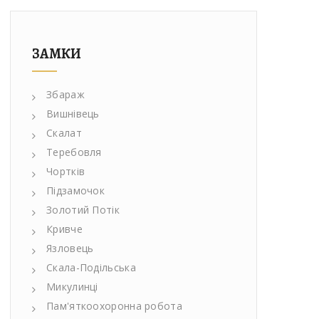
ЗАМКИ
Збараж
Вишнівець
Скалат
Теребовля
Чортків
Підзамочок
Золотий Потік
Кривче
Язловець
Скала-Подільська
Микулинці
Пам'яткоохоронна робота