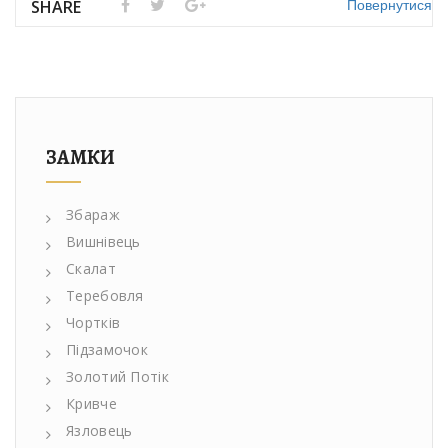
Повернутися
SHARE
ЗАМКИ
Збараж
Вишнівець
Скалат
Теребовля
Чортків
Підзамочок
Золотий Потік
Кривче
Язловець