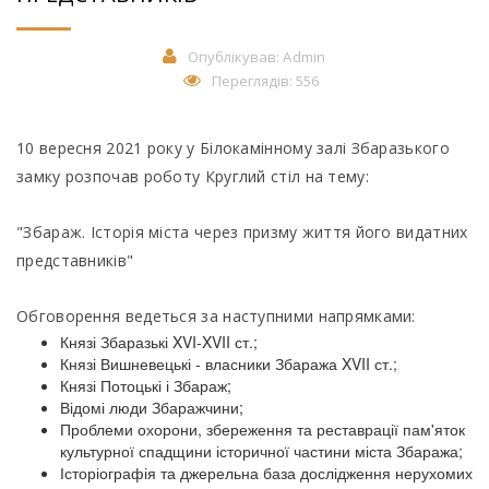
Опублікував:
Admin
Переглядів: 556
10 вересня 2021 року у Білокамінному залі Збаразького
замку розпочав роботу Круглий стіл на тему:
"Збараж. Історія міста через призму життя його видатних
представників"
Обговорення ведеться за наступними напрямками:
Князі Збаразькі XVI-XVII ст.;
Князі Вишневецькі - власники Збаража XVII ст.;
Князі Потоцькі і Збараж;
Відомі люди Збаражчини;
Проблеми охорони, збереження та реставрації пам'яток
культурної спадщини історичної частини міста Збаража;
Історіографія та джерельна база дослідження нерухомих