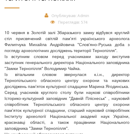
Опублікував:
Admin
Переглядів: 574
10 червня в Золотій залі Збаразького замку відбувся круглий
стіл присвячений світлій пам'яті українського археолога
Филипчука Михайла Андрійовича "Слов'яно-Руська доба з
погляду археологічних досліджень території Тернопілля".
Із вступним словом перед учасниками заходу виступив
заступник генерального директора Національного заповідника
"Замки Тернопілля" Володимир Чайка.
Із вітальним словом звернулася к.і.н., директор
Тернопільського обласного центру охорони та наукових
досліджень пам'яток культурної спадщини Марина Ягодинська.
Серед учасників круглого столу були наукові співробітники
Історико-культурний заповідник "Давній Пліснеськ"
, науковий
співробітник Тернопільського обласного центру охорони
пам'яток культурної спадщини, старший науковий співробітник
Інституту археології Національної академії наук України,
краєзнавці області, а також працівники Національного
заповідника "Замки Тернопілля".