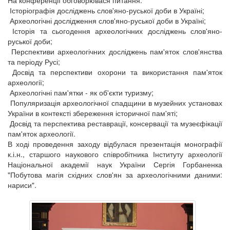
На конференції обговорювася питання:
Історіографія досліджень слов'яно-руської доби в Україні;
Археологічні дослідження слов'яно-руської доби в Україні;
Історія та сьогодення археологічних досліджень слов'яно-
руської доби;
Перспективи археологічних досліджень пам'яток слов'янства
та періоду Русі;
Досвід та перспективи охорони та використання пам'яток
археології;
Археологічні пам'ятки - як об'єкти туризму;
Популяризація археологічної спадщини в музейних установах
України в контексті збереження історичної пам'яті;
Досвід та перспектива реставрації, консервації та музеєфікації
пам'яток археології.
В ході проведення заходу відбулася презентація монографії
к.і.н., старшого наукового співробітника Інституту археології
Національної академії наук України Сергія Горбаненка
"Побутова магія східних слов'ян за археологічними даними:
нариси".