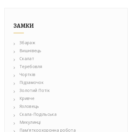
ЗАМКИ
Збараж
Вишнівець
Скалат
Теребовля
Чортків
Підзамочок
Золотий Потік
Кривче
Язловець
Скала-Подільська
Микулинці
Пам'яткоохоронна робота