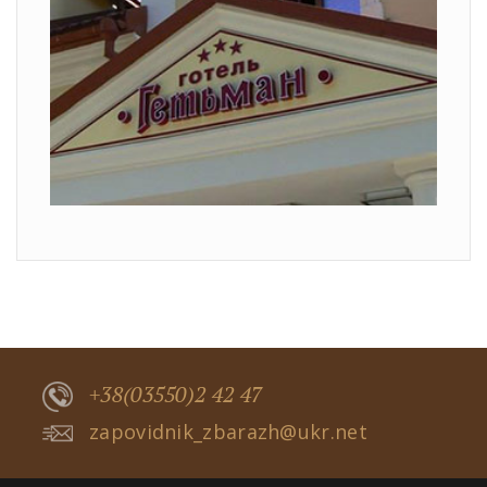
+38(03550)2 42 47
zapovidnik_zbarazh@ukr.net