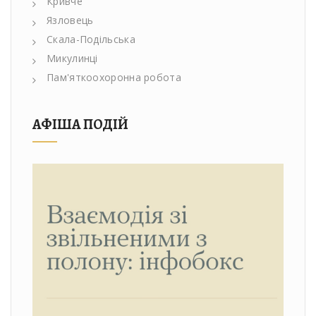
Кривче
Язловець
Скала-Подільська
Микулинці
Пам'яткоохоронна робота
АФІША ПОДІЙ