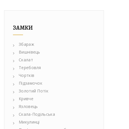
ЗАМКИ
Збараж
Вишнівець
Скалат
Теребовля
Чортків
Підзамочок
Золотий Потік
Кривче
Язловець
Скала-Подільська
Микулинці