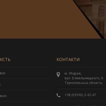
НІСТЬ
КОНТАКТИ
вки
м. Збараж,
вул. Б.Хмельницького, 6
Тернопільська область
и
+38 (03550) 2-42-47
валі