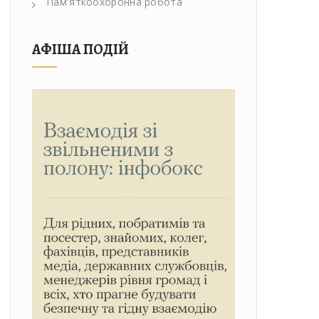
Пам'яткоохоронна робота
АФІША ПОДІЙ