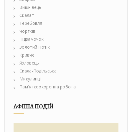
Вишнівець
Скалат
Теребовля
Чортків
Підзамочок
Золотий Потік
Кривче
Язловець
Скала-Подільська
Микулинці
Пам'яткоохоронна робота
АФІША ПОДІЙ