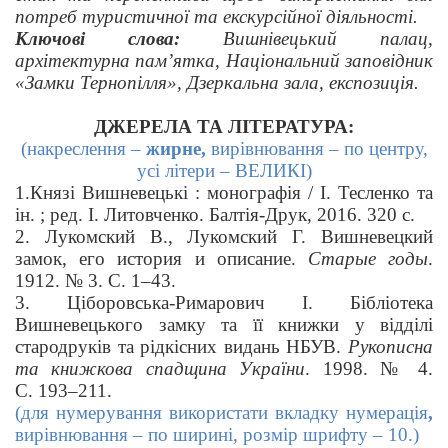
потреб туристичної та екскурсійної діяльності.
Ключові слова:
Вишнівецький палац,
архітектурна пам’ятка, Національний заповідник
«Замки Тернопілля», Дзеркальна зала, експозиція.
ДЖЕРЕЛА ТА ЛІТЕРАТУРА:
(накреслення –
жирне,
вирівнювання – по центру,
усі літери – ВЕЛИКІ)
1.Князі Вишневецькі : монографія / І. Тесленко та
ін. ; ред. І. Литовченко. Балтія-Друк, 2016. 320 с.
2. Лукомский В., Лукомский Г. Вишневецкий
замок, его история и описание.
Старые годы
.
1912. № 3. С. 1–43.
3. Ціборовська-Римарович І. Бібліотека
Вишневецького замку та її книжки у відділі
стародруків та рідкісних видань НБУВ.
Рукописна
та книжкова спадщина України
. 1998. № 4.
С. 193–211.
(для нумерування використати вкладку нумерація
,
вирівнювання – по ширині, розмір шрифту – 10.)