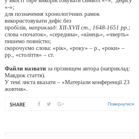
у якості тире використовувати символ «–», дефісу
«-»;
для позначення хронологічних рамок
використовувати дефіс без
пробілів,
наприклад: XII-XVII ст., 1648-1651 pp.;
слова «початок», «середина», «кінець», «чверть»
пишемо повністю;
скорочуємо слова: «рік», «року» – р., «роки» –
рр., «століття» – ст.
Файли
назвати
за прізвищем автора (наприклад:
Мавдюк стаття).
У темі листа вказати – «Матеріали конференції 23
жовтня».
Повернутися
SHARE