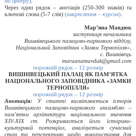
по центру)
.
Через один рядок – анотація (250-300 знаків) та
ключові слова (5-7 слів)
(накреслення –
курсив
)
.
Мар’яна Мавдюк
заступниця начальника
Вишнівецького палацово-паркового відділу,
Національний Заповідник «Замки Тернопілля»,
с. Вишнівець
maruanamavduk@gmail.com
порожній рядок – 12 розмір
ВИШНІВЕЦЬКИЙ ПАЛАЦ ЯК ПАМ’ЯТКА
НАЦІОНАЛЬНОГО ЗАПОВІДНИКА «ЗАМКИ
ТЕРНОПІЛЛЯ»
порожній рядок – 12 розмір
Анотація:
У статті висвітлюється історія
Вишнівецького палацово-паркового ансамблю –
пам’ятки архітектури національного значення
XІV-XIX ст. Розкривається його історико-
культурний потенціал, аналізується сучасний
стан та перспективи щодо використання для