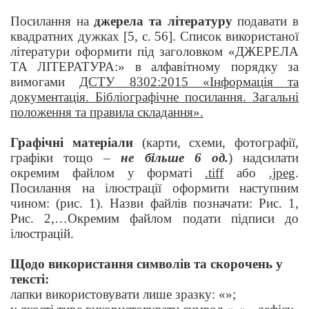
Посилання на
джерела та літературу
подавати в
квадратних дужках [5, c. 56]. Список використаної
літератури оформити під заголовком «ДЖЕРЕЛА
ТА ЛІТЕРАТУРА:» в алфавітному порядку за
вимогами
ДСТУ 8302:2015 «Інформація та
документація. Бібліографічне посилання. Загальні
положення та правила складання».
Графічні матеріали
(карти, схеми, фотографії,
графіки тощо –
не більше 6 од.
) надсилати
окремим файлом у форматі
.tiff
або
.jpeg
.
Посилання на ілюстрації оформити наступним
чином: (рис. 1). Назви файлів позначати: Рис. 1,
Рис. 2,…Окремим файлом подати підписи до
ілюстрацій.
Щодо використання символів та скорочень у
тексті:
лапки використовувати лише зразку: «»;