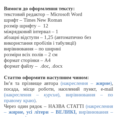
Вимоги до оформлення тексту:
текстовий редактор – Microsoft Word
шрифт – Times New Roman
розмір шрифту – 12
міжрядковий інтервал – 1
абзацні відступи – 1,25 (автоматично без
використання пробілів і табуляції)
вирівнювання – по ширині
розміри всіх полів – 2 см
формат сторінки – А4
формат файлу – .doc, .docx
Статтю оформити наступним чином:
Ім’я та прізвище автора
(накреслення –
жирне
)
,
посада, місце роботи, населений пункт,
e
-
mail
(накреслення –
курсив
), вирівнювання – по
правому краю)
.
Через один рядок – НАЗВА СТАТТІ
(накреслення
–
жирне, усі літери – ВЕЛИКІ,
вирівнювання –