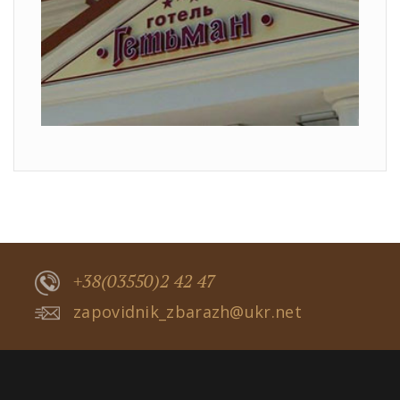
+38(03550)2 42 47
zapovidnik_zbarazh@ukr.net