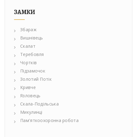
ЗАМКИ
Збараж
Вишнівець
Скалат
Теребовля
Чортків
Підзамочок
Золотий Потік
Кривче
Язловець
Скала-Подільська
Микулинці
Пам'яткоохоронна робота