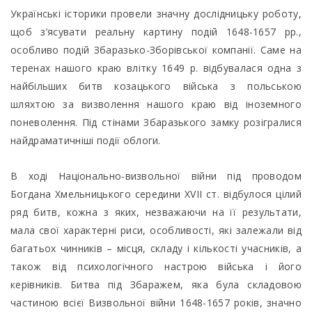
Українські історики провели значну дослідницьку роботу,
щоб з’ясувати реальну картину подій 1648-1657 рр.,
особливо подій Збаразько-Зборівської компанії. Саме на
теренах нашого краю влітку 1649 р. відбувалася одна з
найбільших битв козацького війська з польською
шляхтою за визволення нашого краю від іноземного
поневолення. Під стінами Збаразького замку розігралися
найдраматичніші події облоги.
В ході Національно-визвольної війни під проводом
Богдана Хмельницького середини XVII ст. відбулося цілий
ряд битв, кожна з яких, незважаючи на її результати,
мала свої характерні риси, особливості, які залежали від
багатьох чинників – місця, складу і кількості учасників, а
також від психологічного настрою війська і його
керівників. Битва під Збаражем, яка була складовою
частиною всієї Визвольної війни 1648-1657 років, значно