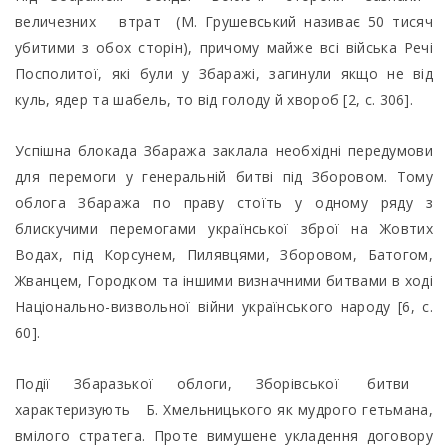
величезних втрат (М. Грушевський називає 50 тисяч
убитими з обох сторін), причому майже всі війська Речі
Посполитої, які були у Збаражі, загинули якщо не від
куль, ядер та шабель, то від голоду й хвороб [2, c. 306].
Успішна блокада Збаража заклала необхідні передумови
для перемоги у генеральній битві під Зборовом. Тому
облога Збаража по праву стоїть у одному ряду з
блискучими перемогами української зброї на Жовтих
Водах, під Корсунем, Пилявцями, Зборовом, Батогом,
Жванцем, Городком та іншими визначними битвами в ході
Національно-визвольної війни українського народу [6, c.
60].
Події Збаразької облоги, Зборівської битви
характеризують Б. Хмельницького як мудрого гетьмана,
вмілого стратега. Проте вимушене укладення договору