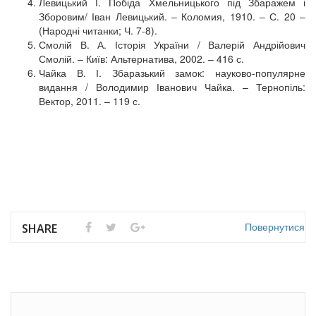
Левицький І. Побіда Хмельницького під Збаражем і
Зборовим/ Іван Левицький. – Коломия, 1910. – С. 20 –
(Народні читанки; Ч. 7-8).
Смолій В. А. Історія України / Валерій Андрійович
Смолій. – Київ: Альтернатива, 2002. – 416 с.
Чайка В. І. Збаразький замок: науково-популярне
видання / Володимир Іванович Чайка. – Тернопіль:
Вектор, 2011. – 119 с.
Повернутися
SHARE