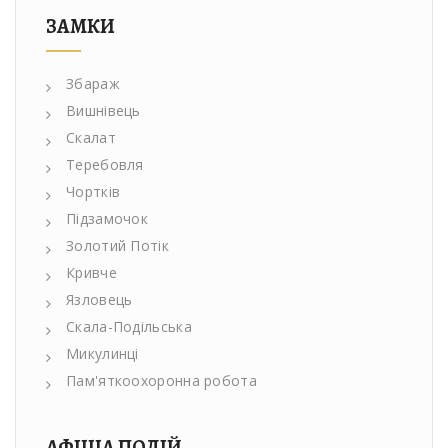
ЗАМКИ
Збараж
Вишнівець
Скалат
Теребовля
Чортків
Підзамочок
Золотий Потік
Кривче
Язловець
Скала-Подільська
Микулинці
Пам'яткоохоронна робота
АФІША ПОДІЙ