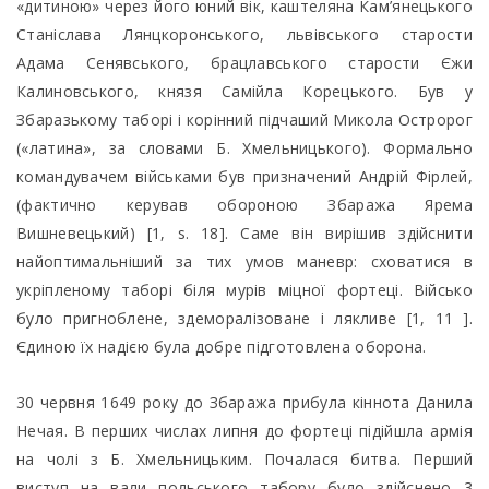
«дитиною» через його юний вік, каштеляна Кам’янецького
Станіслава Лянцкоронського, львівського старости
Адама Сенявського, брацлавського старости Єжи
Калиновського, князя Самійла Корецького. Був у
Збаразькому таборі і корінний підчаший Микола Остророг
(«латина», за словами Б. Хмельницького). Формально
командувачем військами був призначений Андрій Фірлей,
(фактично керував обороною Збаража Ярема
Вишневецький) [1, s. 18]. Саме він вирішив здійснити
найоптимальніший за тих умов маневр: сховатися в
укріпленому таборі біля мурів міцної фортеці. Військо
було пригноблене, здеморалізоване і лякливе [1, 11 ].
Єдиною їх надією була добре підготовлена оборона.
30 червня 1649 року до Збаража прибула кіннота Данила
Нечая. В перших числах липня до фортеці підійшла армія
на чолі з Б. Хмельницьким. Почалася битва. Перший
виступ на вали польського табору було здійснено 3