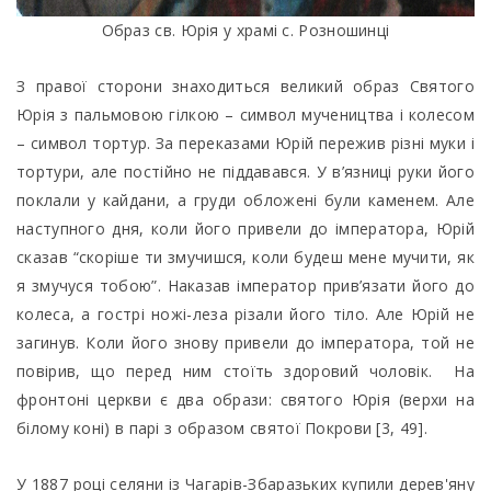
Образ св. Юрія у храмі с. Розношинці
З правої сторони знаходиться великий образ Святого
Юрія з пальмовою гілкою – символ мучеництва і колесом
– символ тортур. За переказами Юрій пережив різні муки і
тортури, але постійно не піддавався. У в’язниці руки його
поклали у кайдани, а груди обложені були каменем. Але
наступного дня, коли його привели до імператора, Юрій
сказав “скоріше ти змучишся, коли будеш мене мучити, як
я змучуся тобою”. Наказав імператор прив’язати його до
колеса, а гострі ножі-леза різали його тіло. Але Юрій не
загинув. Коли його знову привели до імператора, той не
повірив, що перед ним стоїть здоровий чоловік. На
фронтоні церкви є два образи: святого Юрія (верхи на
білому коні) в парі з образом святої Покрови [3, 49].
У 1887 році селяни із Чагарів-Збаразьких купили дерев'яну