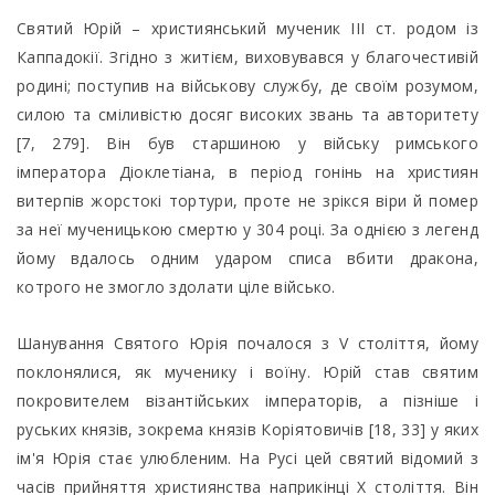
Святий Юрій – християнський мученик ІІІ ст. родом із
Каппадокії. Згідно з житієм, виховувався у благочестивій
родині; поступив на військову службу, де своїм розумом,
силою та сміливістю досяг високих звань та авторитету
[7, 279]. Він був старшиною у війську римського
імператора Діоклетіана, в період гонінь на християн
витерпів жорстокі тортури, проте не зрікся віри й помер
за неї мученицькою смертю у 304 році. За однією з легенд
йому вдалось одним ударом списа вбити дракона,
котрого не змогло здолати ціле військо.
Шанування Святого Юрія почалося з V століття, йому
поклонялися, як мученику і воїну. Юрій став святим
покровителем візантійських імператорів, а пізніше і
руських князів, зокрема князів Коріятовичів [18, 33] у яких
ім'я Юрія стає улюбленим. На Русі цей святий відомий з
часів прийняття християнства наприкінці X століття. Він