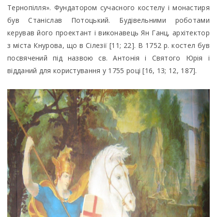
Тернопілля». Фундатором сучасного костелу і монастиря
був Станіслав Потоцький. Будівельними роботами
керував його проектант і виконавець Ян Ганц, архітектор
з міста Кнурова, що в Сілезії [11; 22]. В 1752 р. костел був
посвячений під назвою св. Антонія і Святого Юрія і
відданий для користування у 1755 році [16, 13; 12, 187].