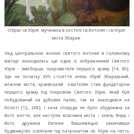
Образ св.Юрія мученика в костелі св.Антонія і св.Юрія
міста Збараж
Над центральною іконою святого Антонія в головному
вівтарі знаходилась ще одна із зображенням Святого
Юрія - змієборця, покровителя першого храму [14, 85].
Ще на початку ХVІІ століття князь Юрій Збаразький,
власник міста, краківський каштелян став фундатором
першого храму під покровом Святого Юрія, який був
побудований на дубових палях, так як знаходився на
болоті [12, 208]. І хоча споруда не було збудована за
його життя, але наступні власники міста – князь Януш і
його дружина Євгенія Вишневецькі закінчивши
будівництво освятили під патронатом св. Юрія на честь