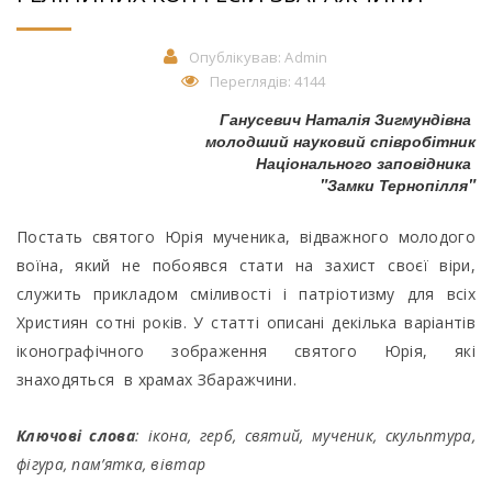
Опублікував:
Admin
Переглядів: 4144
Ганусевич Наталія Зигмундівна
молодший науковий співробітник
Національного заповідника
"Замки Тернопілля"
Постать святого Юрія мученика, відважного молодого
воїна, який не побоявся стати на захист своєї віри,
служить прикладом сміливості і патріотизму для всіх
Християн сотні років. У статті описані декілька варіантів
іконографічного зображення святого Юрія, які
знаходяться в храмах Збаражчини.
Ключові слова
: ікона, герб, святий, мученик, скульптура,
фігура, пам’ятка, вівтар