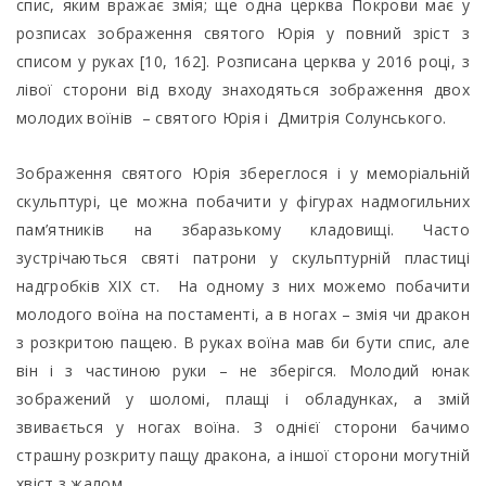
спис, яким вражає змія; ще одна церква Покрови має у
розписах зображення святого Юрія у повний зріст з
списом у руках [10, 162]. Розписана церква у 2016 році, з
лівої сторони від входу знаходяться зображення двох
молодих воїнів – святого Юрія і Дмитрія Солунського.
Зображення святого Юрія збереглося і у меморіальній
скульптурі, це можна побачити у фігурах надмогильних
пам’ятників на збаразькому кладовищі. Часто
зустрічаються святі патрони у скульптурній пластиці
надгробків ХІХ ст. На одному з них можемо побачити
молодого воїна на постаменті, а в ногах – змія чи дракон
з розкритою пащею. В руках воїна мав би бути спис, але
він і з частиною руки – не зберігся. Молодий юнак
зображений у шоломі, плащі і обладунках, а змій
звивається у ногах воїна. З однієї сторони бачимо
страшну розкриту пащу дракона, а іншої сторони могутній
хвіст з жалом.