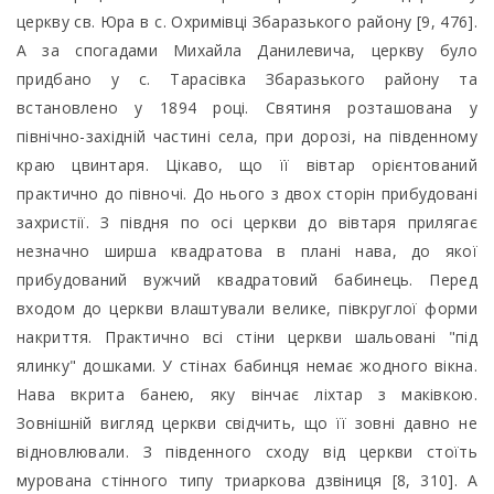
церкву св. Юра в с. Охримівці Збаразького району [9, 476].
А за спогадами Михайла Данилевича, церкву було
придбано у с. Тарасівка Збаразького району та
встановлено у 1894 році. Святиня розташована у
північно-західній частині села, при дорозі, на південному
краю цвинтаря. Цікаво, що її вівтар орієнтований
практично до півночі. До нього з двох сторін прибудовані
захристії. З півдня по осі церкви до вівтаря прилягає
незначно ширша квадратова в плані нава, до якої
прибудований вужчий квадратовий бабинець. Перед
входом до церкви влаштували велике, півкруглої форми
накриття. Практично всі стіни церкви шальовані "під
ялинку" дошками. У стінах бабинця немає жодного вікна.
Нава вкрита банею, яку вінчає ліхтар з маківкою.
Зовнішній вигляд церкви свідчить, що її зовні давно не
відновлювали. З південного сходу від церкви стоїть
мурована стінного типу триаркова дзвіниця [8, 310]. А