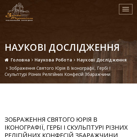
Toggl
navig
НАУКОВІ ДОСЛІДЖЕННЯ
Головна
Наукова Робота
Наукові Дослідження
Зображення Святого Юрія В Іконографії, Гербі І
Скульптурі Різних Релігійних Конфесій Збаражчини
ЗОБРАЖЕННЯ СВЯТОГО ЮРІЯ В
ІКОНОГРАФІЇ, ГЕРБІ І СКУЛЬПТУРІ РІЗНИХ
РЕЛІГІЙНИХ КОНФЕСІЙ ЗБАРАЖЧИНИ