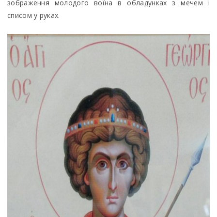
зображення молодого воїна в обладунках з мечем і
списом у руках.