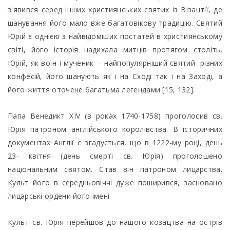
з'явився серед інших християнських святих із Візантії, де
шанування його мало вже багатовікову традицію. Святий
Юрій є однією з найвідоміших постатей в християнському
світі, його історія надихала митців протягом століть.
Юрій, як воїн і мученик - найпопулярніший святий різних
конфесій, його шанують як і на Сході так і на Заході, а
його життя оточене багатьма легендами [15, 132].
Папа Венедикт ХІV (в роках 1740-1758) проголосив св.
Юрія патроном англійського королівства. В історичних
документах Англії є згадується, що в 1222-му році, день
23- квітня (день смерті св. Юрія) проголошено
національним святом. Став він патроном лицарства.
Культ його в середньовіччі дуже поширився, засновано
лицарські ордени його імені.
Культ св. Юрія перейшов до нашого козацтва на острів