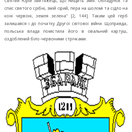
Святий Юрій Звитяжець, що нищить змія. Обладунок та
спис святого срібні, змій сірий, пера на шоломі та сідло на
коні червоні, земля зелена" [2, 144]. Таким цей герб
залишався і до початку Другої світової війни. Щоправда,
польська влада помістила його в овальний картуш,
оздоблений біло-червоними стрічками.