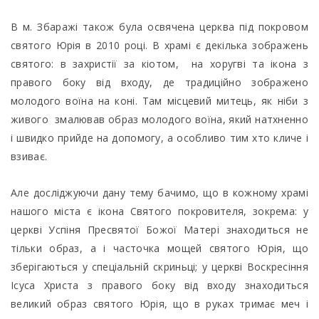
В м. Збаражі також була освячена церква під покровом
святого Юрія в 2010 році. В храмі є декілька зображень
святого: в захристії за кіотом, на хоругві та ікона з
правого боку від входу, де традиційно зображено
молодого воїна на коні. Там місцевий митець, як ніби з
живого змалював образ молодого воїна, який натхненно
і швидко прийде на допомогу, а особливо тим хто кличе і
взиває.
Але досліджуючи дану тему бачимо, що в кожному храмі
нашого міста є ікона Святого покровителя, зокрема: у
церкві Успіня Пресвятої Божої Матері знаходиться не
тільки образ, а і часточка мощей святого Юрія, що
зберігаються у спеціальній скриньці; у церкві Воскресіння
Ісуса Христа з правого боку від входу знаходиться
великий образ святого Юрія, що в руках тримає меч і