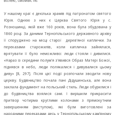
волею, сміливістю.
У нашому краї є декілька храмів під патронатом святого
Юрія. Однією з них є Церква Святого Юрія у с.
Розношинці, якій вже 160 років, вона була збудована у
1860 році. За даними Тернопільського державного архіву
її споруджено на місці старої дерев'яної каплички. За
переказами старожилів, коли капличка зайнялася,
врятувати її було неможливо: люди стояли і дивилися.
«Нараз із середини полум’я з’явився Образ Матері Божої,
піднявся в небо, люди полякалися і дивувалися цьому
диву» [8, 297]. Після цієї події розпочали зводити нову
церкву. Будівництво почала пані Дідушинська, але вона
заклала фундамент на польський стиль. Люди обурилися і
до будівництва взялися самі. І вирішили прикрасити
притвор чотирма круглими колонами з прямокутним
завершенням (виступом), які були виготовлені за
народними переказами десь у Тернопільському кам’яному