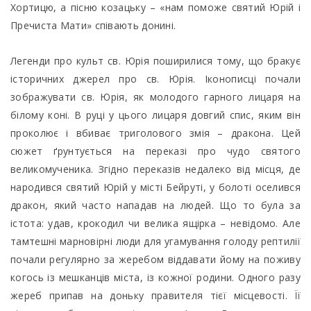
Хортицю, а пісню козацьку – «нам поможе святий Юрій і
Пречиста Мати» співають донині.
Легенди про культ св. Юрія поширилися тому, що бракує
історичних джерел про св. Юрія. Іконописці почали
зображувати св. Юрія, як молодого гарного лицаря на
білому коні. В руці у цього лицаря довгий спис, яким він
проколює і вбиває триголового змія – дракона. Цей
сюжет ґрунтується на переказі про чудо святого
великомученика. Згідно переказів недалеко від місця, де
народився святий Юрій у місті Бейруті, у болоті оселився
дракон, який часто нападав на людей. Що то була за
істота: удав, крокодил чи велика ящірка – невідомо. Але
тамтешні марновірні люди для угамування голоду рептилії
почали регулярно за жеребом віддавати йому на поживу
когось із мешканців міста, із кожної родини. Одного разу
жереб припав на доньку правителя тієї місцевості. Її