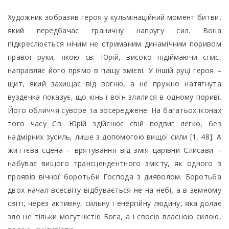
Художник зобразив героя у кульмінаційний момент битви,
який передбачає граничну напругу сил. Вона
підкреслюється нічим не стриманим динамічним поривом
правої руки, якою св. Юрій, високо підіймаючи спис,
направляє його прямо в пащу змієві. У іншій руці героя –
щит, який захищає від вогню, а не пружно натягнута
вуздечка показує, що кінь і воїн злилися в одному пориві.
Його обличчя суворе та зосереджене. На багатьох іконах
того часу Св. Юрій здійснює свій подвиг легко, без
надмірних зусиль, лише з допомогою вищої сили [1, 48]. А
життєва сцена – врятування від змія царівни Єлисави –
набуває вищого трансцендентного змісту, як одного з
проявів вічної боротьби Господа з дияволом. Боротьба
двох начал всесвіту відбувається не на небі, а в земному
світі, через активну, сильну і енергійну людину, яка долає
зло не тільки могутністю Бога, а і своєю власною силою,