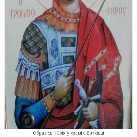
Образ св. Юрія у храмі с.Витківці