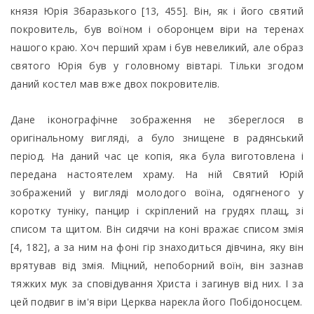
князя Юрія Збаразького [13, 455]. Він, як і його святий
покровитель, був воїном і оборонцем віри на теренах
нашого краю. Хоч перший храм і був невеликий, але образ
святого Юрія був у головному вівтарі. Тільки згодом
даний костел мав вже двох покровителів.
Дане іконографічне зображення не збереглося в
оригінальному вигляді, а було знищене в радянський
період. На даний час це копія, яка була виготовлена і
передана настоятелем храму. На ній Святий Юрій
зображений у вигляді молодого воїна, одягненого у
коротку туніку, панцир і скріплений на грудях плащ, зі
списом та щитом. Він сидячи на коні вражає списом змія
[4, 182], а за ним на фоні гір знаходиться дівчина, яку він
врятував від змія. Міцний, непоборний воїн, він зазнав
тяжких мук за сповідування Христа і загинув від них. І за
цей подвиг в ім'я віри Церква нарекла його Побідоносцем.