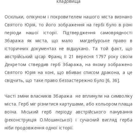
кладовища
Оскільки, опікуном і покровителем нашого міста визнано
Святого Юрія, то його зображення на гербі було в різні
періоди нашої історії. Підтвердження самоврядності
Збаража як міста, що мало магдебурське право в
історичних документах не відшукано. Та той факт, що
австрійський цісар Франц ІІ 21 вересня 1797 року своїм
Декретом ствердив герб Збаража, на якому зображено
Святого Юрія на коні, що вбиває списом дракона, а це
свідчить, що таке право беззастережно було [6, 36].
Часті зміни власників Збаража не вплинули на символіку
міста. Герб міг різнитися картушами, або кольором плаща
воїна. Міський герб періоду австрійського панування
(реконструкція О.Мошинської) і сучасний вигляд герба
ніби продовження одної історії.