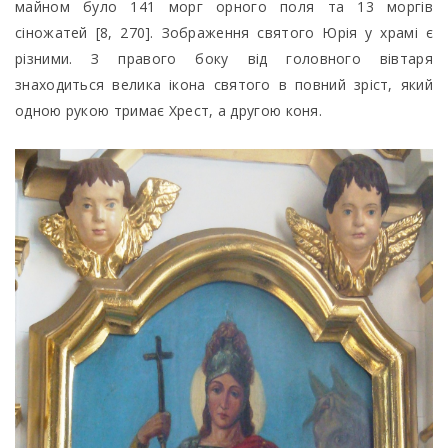
майном було 141 морг орного поля та 13 моргів
сіножатей [8, 270]. Зображення святого Юрія у храмі є
різними. З правого боку від головного вівтаря
знаходиться велика ікона святого в повний зріст, який
одною рукою тримає Хрест, а другою коня.