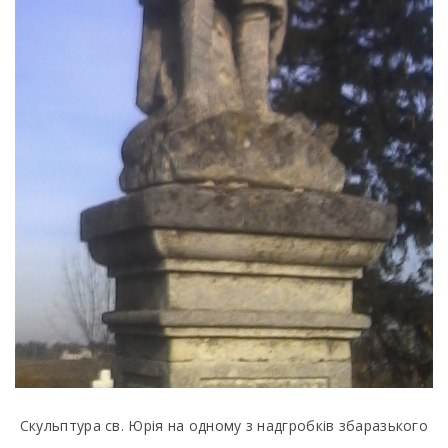
Скульптура св. Юрія на одному з надгробків збаразького