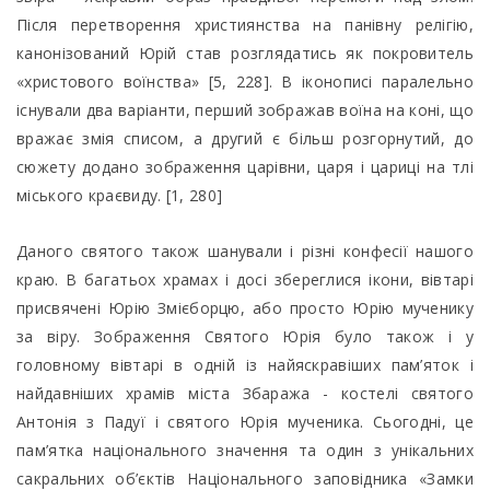
Після перетворення християнства на панівну релігію,
канонізований Юрій став розглядатись як покровитель
«христового воїнства» [5, 228]. В іконописі паралельно
існували два варіанти, перший зображав воїна на коні, що
вражає змія списом, а другий є більш розгорнутий, до
сюжету додано зображення царівни, царя і цариці на тлі
міського краєвиду. [1, 280]
Даного святого також шанували і різні конфесії нашого
краю. В багатьох храмах і досі збереглися ікони, вівтарі
присвячені Юрію Змієборцю, або просто Юрію мученику
за віру. Зображення Святого Юрія було також і у
головному вівтарі в одній із найяскравіших пам’яток і
найдавніших храмів міста Збаража - костелі святого
Антонія з Падуї і святого Юрія мученика. Сьогодні, це
пам’ятка національного значення та один з унікальних
сакральних об’єктів Національного заповідника «Замки