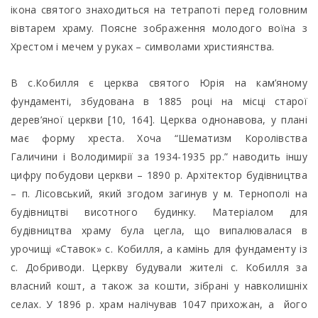
ікона святого знаходиться на тетрапоті перед головним
вівтарем храму. Поясне зображення молодого воїна з
Хрестом і мечем у руках – символами християнства.
В с.Кобилля є церква святого Юрія на кам’яному
фундаменті, збудована в 1885 році на місці старої
дерев’яної церкви [10, 164]. Церква однонавова, у плані
має форму хреста. Хоча “Шематизм Королівства
Галичини і Володимирії за 1934-1935 рр.” наводить іншу
цифру побудови церкви – 1890 р. Архітектор будівництва
– п. Лісовський, який згодом загинув у м. Тернополі на
будівництві висотного будинку. Матеріалом для
будівництва храму була цегла, що випалювалася в
урочищі «Ставок» с. Кобилля, а камінь для фундаменту із
с. Добриводи. Церкву будували жителі с. Кобилля за
власний кошт, а також за кошти, зібрані у навколишніх
селах. У 1896 р. храм налічував 1047 прихожан, а його