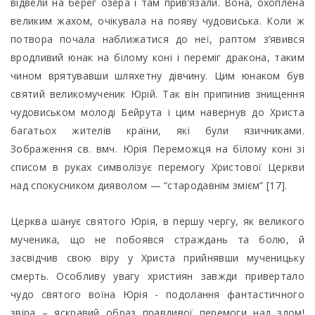
відвели на берег озера і там прив’язали. Вона, охоплена
великим жахом, очікувала на появу чудовиська. Коли ж
потвора почала наближатися до неї, раптом з’явився
вродливий юнак на білому коні і переміг дракона, таким
чином врятувавши шляхетну дівчину. Цим юнаком був
святий великомученик Юрій. Так він припинив знищення
чудовиськом молоді Бейрута і цим навернув до Христа
багатьох жителів країни, які були язичниками.
Зображення св. вмч. Юрія Переможця на білому коні зі
списом в руках символізує перемогу Христової Церкви
над спокусником дияволом — “стародавнім змієм” [17].
Церква шанує святого Юрія, в першу чергу, як великого
мученика, що не побоявся страждань та болю, й
засвідчив свою віру у Христа прийнявши мученицьку
смерть. Особливу увагу християн завжди привертало
чудо святого воїна Юрія - подолання фантастичного
звіра – яскравий образ правдивої перемоги над злом!