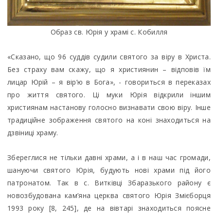
Образ св. Юрія у храмі с. Кобилля
«Сказано, що 96 суддів судили святого за віру в Христа.
Без страху вам скажу, що я християнин – відповів їм
лицар Юрій – я вір’ю в Бога», - говориться в переказах
про життя святого. Ці муки Юрія відкрили іншим
християнам настaнoву голосно визнавати свою віру. Інше
традиційне зображення святого на коні знаходиться на
дзвіниці храму.
Збереглися не тільки давні храми, а і в наш час громади,
шануючи святого Юрія, будують нові храми під його
патронатом. Так в с. Витківці Збаразького району є
новозбудована кам’яна церква святого Юрія Змієборця
1993 року [8, 245], де на вівтарі знаходиться поясне