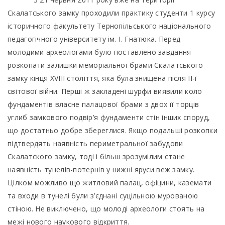
Скалатського замку проходили практику студенти 1 курсу
історичного факультету Тернопільського національного
педагогічного університету ім. І. Гнатюка. Перед
молодими археологами було поставлено завдання
розкопати залишки меморіальної брами Скалатського
замку кінця ХVІІІ століття, яка була знищена після ІІ-ї
світової війни. Перші ж закладені шурфи виявили коло
фундаментів власне палацової брами з двох її торців
углиб замкового подвір’я фундаменти стін інших споруд,
що достатньо добре збереглися. Якщо подальші розкопки
підтвердять наявність периметральної забудови
Скалатского замку, тоді і більш зрозумілим стане
наявність тунелів-потернів у нижні яруси веж замку.
Цілком можливо що житловий палац, офіцини, каземати
та входи в тунелі були з’єднані суцільною мурованою
стіною. Не виключено, що молоді археологи стоять на
межі нового наукового відкриття.