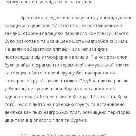
зможуть дати відповідь на це запитання.
Крім цього, студенти взяли участь у впорядкуванні
козацького цвинтаря 17 століття, що розташований з
західної сторони палацово-паркового комплексу. Всього
було розкопано та розчищено шість надгробків із 27-ми.
На деяких збереглися епітафії, але написи дуже
постраждали від атмосферних впливів. Під час розкопок
були знайдені фрагменти керамічної личкувальної плитки
та горщиків (виготовлені вручну без використання
гончарного круга), цвяхи та ключ. Подібна плитка раніше
у Вишнівці не зустрічалася. Вдалося встановити вік
одного з надгробків-не пізніше 80-х рр. 17 століття. Крім
того, було піднято на поверхню грунту та встановлено
декілька кам’яних надгробних плит, розчищено територію
цвинтаря від опалого гілля та бурянів.
3 21 червня 2011 року вже на території