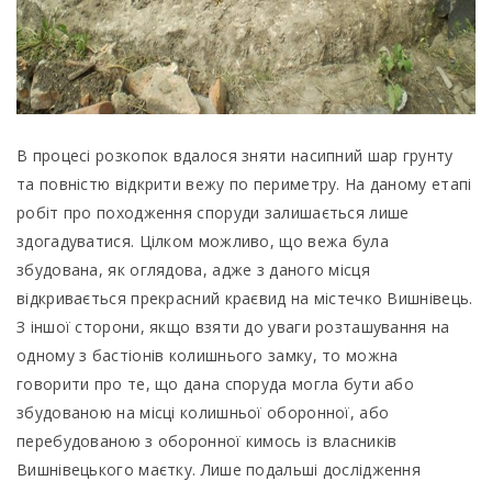
В процесі розкопок вдалося зняти насипний шар грунту
та повністю відкрити вежу по периметру. На даному етапі
робіт про походження споруди залишається лише
здогадуватися. Цілком можливо, що вежа була
збудована, як оглядова, адже з даного місця
відкривається прекрасний краєвид на містечко Вишнівець.
З іншої сторони, якщо взяти до уваги розташування на
одному з бастіонів колишнього замку, то можна
говорити про те, що дана споруда могла бути або
збудованою на місці колишньої оборонної, або
перебудованою з оборонної кимось із власників
Вишнівецького маєтку. Лише подальші дослідження