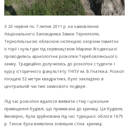
З 20 червня по 7 липня 2011 р. на замовлення
Національного Заповідника Замки Тернопілля,
Тернопільською обласною інспекцією охорони памяток
історії і культури під керівництвом Марини Ягодинської
проводились археологічні розкопки Теребовлянського
замку. Традиційно долучились до розкопок студенти І
курсу історичного факультету ТНПУ ім. В.Гнатюка. Розкоп
площею 52 метри квадратних, було закладено в
центральній частині замкового подвіря .
Під час розкопок вдалося виявити стіну і цокольне
приміщення будівлі, що примикала до криниці. Ця будівля,
ймовірно, була зруйнована під час турецької облоги 1675
р. Також була виявлена зовнішня стіна криниці.