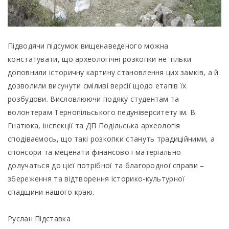
Підводячи підсумок вищенаведеного можна
констатувати, що археологічні розкопки не тільки
доповнили історичну картину становлення цих замків, а й
дозволили висунути сміливі версії щодо етапів їх
розбудови. Висловлюючи подяку студентам та
волонтерам Тернопільського педуніверситету ім. В.
Гнатюка, інспекції та ДП Подільська археологія
сподіваємось, що такі розкопки стануть традиційними, а
спонсори та меценати фінансово і матеріально
долучаться до цієї потрібної та благородної справи –
збереження та відтворення історико-культурної
спадщини нашого краю.
Руслан Підставка