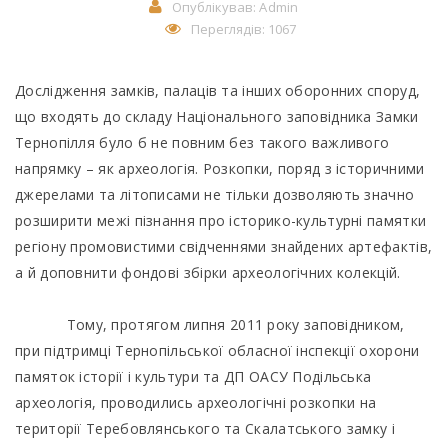
Опублікував:
Admin
Переглядів: 1067
Дослідження замків, палаців та інших оборонних споруд,
що входять до складу Національного заповідника Замки
Тернопілля було б не повним без такого важливого
напрямку – як археологія. Розкопки, поряд з історичними
джерелами та літописами не тільки дозволяють значно
розширити межі пізнання про історико-культурні памятки
регіону промовистими свідченнями знайдених артефактів,
а й доповнити фондові збірки археологічних колекцій.
Тому, протягом липня 2011 року заповідником,
при підтримці Тернопільської обласної інспекції охорони
памяток історії і культури та ДП ОАСУ Подільська
археологія, проводились археологічні розкопки на
території Теребовлянського та Скалатського замку і