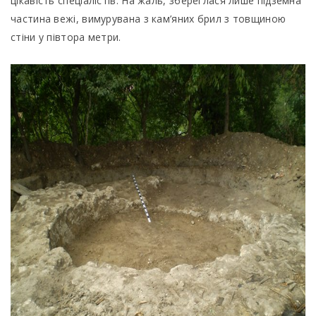
цікавість спеціалістів. На жаль, збереглася лише підземна
частина вежі, вимурувана з кам’яних брил з товщиною
стіни у півтора метри.