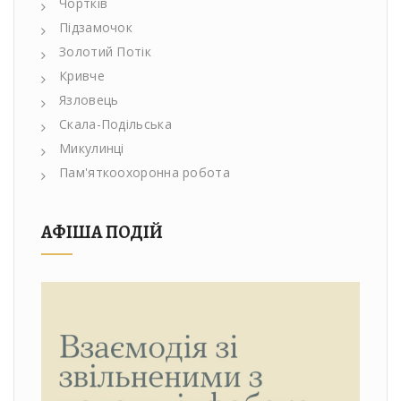
Чортків
Підзамочок
Золотий Потік
Кривче
Язловець
Скала-Подільська
Микулинці
Пам'яткоохоронна робота
АФІША ПОДІЙ