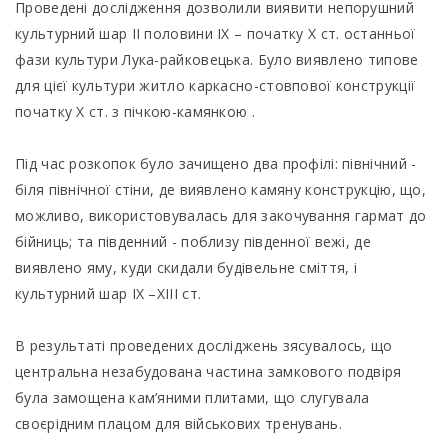
Проведені дослідження дозволили виявити непорушний
культурний шар ІІ половини IX – початку X ст. останньої
фази культури Лука-райковецька. Було виявлено типове
для цієї культури житло каркасно-стовпової конструкції
початку Х ст. з пічкою-камянкою .
Під час розкопок було зачищено два профілі: північний -
біля північної стіни, де виявлено камяну конструкцію, що,
можливо, використовувалась для закочування гармат до
бійниць; та південний - поблизу південної вежі, де
виявлено яму, куди скидали будівельне сміття, і
культурний шар IX –XІІІ ст.
В результаті проведених досліджень зясувалось, що
центральна незабудована частина замкового подвіря
була замощена кам’яними плитами, що слугувала
своєрідним плацом для військових тренувань.