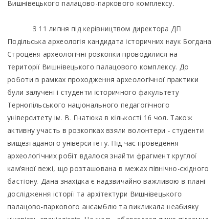
Вишнівецького палацово-паркового комплексу.
З 11 липня під керівництвом директора ДП
Подільська археологія кандидата історичних наук Богдана
Строценя археологічні розкопки проводилися на
території Вишнівецького палацового комплексу. До
роботи в рамках проходження археологічної практики
були залучені і студенти історичного факультету
Тернопільського національного педагогічного
університету ім. В. Гнатюка в кількості 16 чол. Також
активну участь в розкопках взяли волонтери - студенти
вищезгаданого університету. Під час проведення
археологічних робіт вдалося знайти фрагмент круглої
кам’яної вежі, що розташована в межах північно-східного
бастіону. Дана знахідка є надзвичайно важливою в плані
дослідження історії та архітектури Вишнівецького
палацово-паркового ансамблю та викликала неабияку