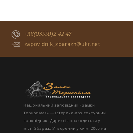
+38(03550)2 42 47
zapovidnik_zbarazh@ukr.net
Національний заповідник «Замки
Тернопілля» — історико-архітектурний
заповідник. Дирекція знаходиться у
місті Збараж. Утворений у січні 2005 на