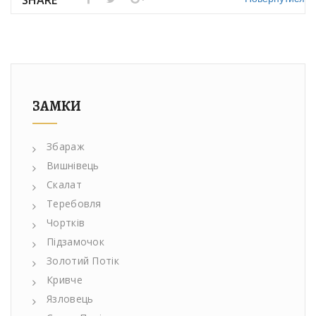
SHARE
ЗАМКИ
Збараж
Вишнівець
Скалат
Теребовля
Чортків
Підзамочок
Золотий Потік
Кривче
Язловець