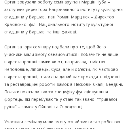
Організовували роботу семінару пан Марцін Чуба –
заступник директора Національного інституту культурної
спадщини у Варшаві, пан Роман Марцінек – Директор
Краківської філії Національного інституту культурної
спадщини у Варшаві та інші фахівці.
Організатори семінару подбали про те, щоб його
учасники мали змогу ознайомитися і побачити не лише
відреставровані замки як от, наприклад, в містах
Неполовіце, Ліповець, Суха, але й об’єкти, які частково
відреставровані, в яких на даний час проходять відновні
та реставраційні роботи: замок в Пєсковій Скалі, Бендзіні.
Поляки показали також специфіку функціонування
фортець, які перебувають у стані так званої "тривалої
руїни" – замок у Ойцові та Огродзенці.
Учасники семінару мали змогу ознайомитися з роботою