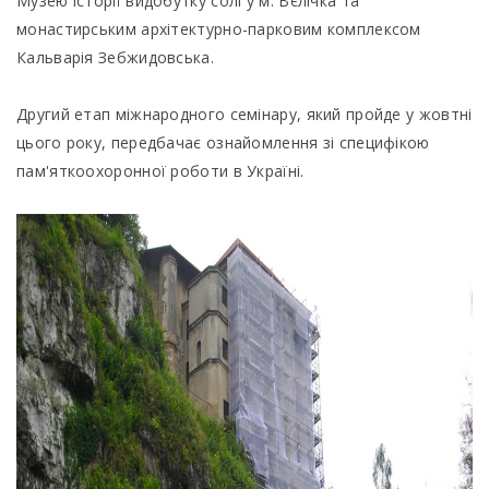
Музею історії видобутку солі у м. Вєлічка та
монастирським архітектурно-парковим комплексом
Кальварія Зебжидовська.
Другий етап міжнародного семінару, який пройде у жовтні
цього року, передбачає ознайомлення зі специфікою
пам'яткоохоронної роботи в Україні.