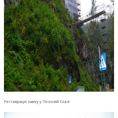
Реставрація замку у Пєсковій Скалі