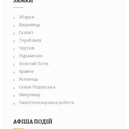
ЗАМКИ
Збараж
Вишнівець
Скалат
Теребовля
Чортків
Підзамочок
Золотий Потік
Кривче
Язловець
Скала-Подільська
Микулинці
Пам'яткоохоронна робота
АФІША ПОДІЙ