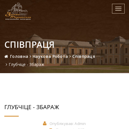
Toggl
navig
СПІВПРАЦЯ
Головна
Наукова Робота
Співпраця
Глубчіце - Збараж
ГЛУБЧІЦЕ - ЗБАРАЖ
Опублікував:
Admin