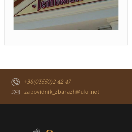
+38(03550)2 42 47
zapovidnik_zbarazh@ukr.net