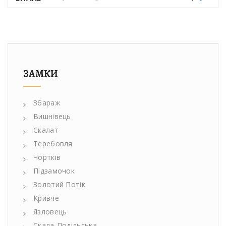
ЗАМКИ
Збараж
Вишнівець
Скалат
Теребовля
Чортків
Підзамочок
Золотий Потік
Кривче
Язловець
Скала-Подільська