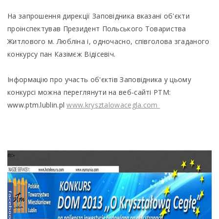
На запрошення дирекції Заповідника вказані об'єкти
проінспектував Президент Польського Товариства
Житлового м. Любліна і, одночасно, співголова згаданого
конкурсу пан Казімєж Відісевіч.
Інформацію про участь об'єктів Заповідника у цьому
конкурсі можна переглянути на веб-сайті PTM:
www.ptm.lublin.pl
www.krysztalowacegla.com