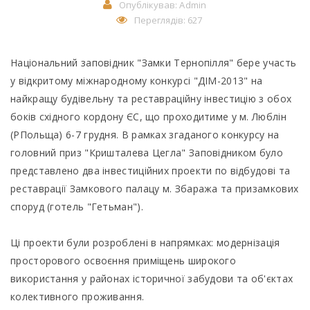
Опублікував:
Admin
Переглядів: 627
Національний заповідник "Замки Тернопілля" бере участь
у відкритому міжнародному конкурсі "ДІМ-2013" на
найкращу будівельну та реставраційну інвестицію з обох
боків східного кордону ЄС, що проходитиме у м. Люблін
(РПольща) 6-7 грудня. В рамках згаданого конкурсу на
головний приз "Кришталева Цегла" Заповідником було
представлено два інвестиційних проекти по відбудові та
реставрації Замкового палацу м. Збаража та призамкових
споруд (готель "Гетьман").
Ці проекти були розроблені в напрямках: модернізація
просторового освоєння приміщень широкого
використання у районах історичної забудови та об'єктах
колективного проживання.