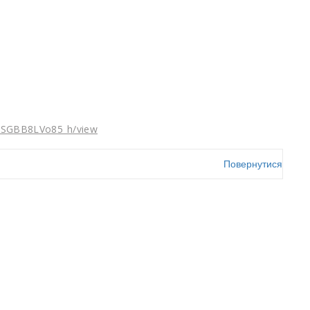
_ijSGBB8LVo85_h/view
Повернутися