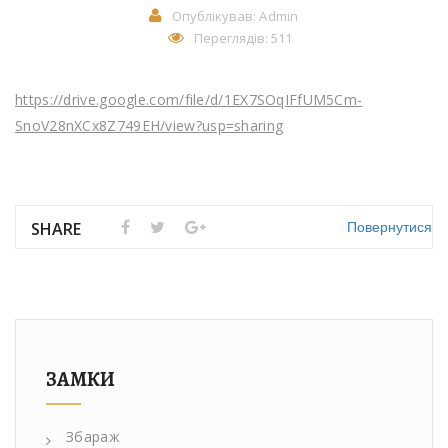
Опублікував:
Admin
Переглядів: 511
https://drive.google.com/file/d/1EX7SOqIFfUM5Cm-
SnoV28nXCx8Z749EH/view?usp=sharing
Повернутися
SHARE
ЗАМКИ
Збараж