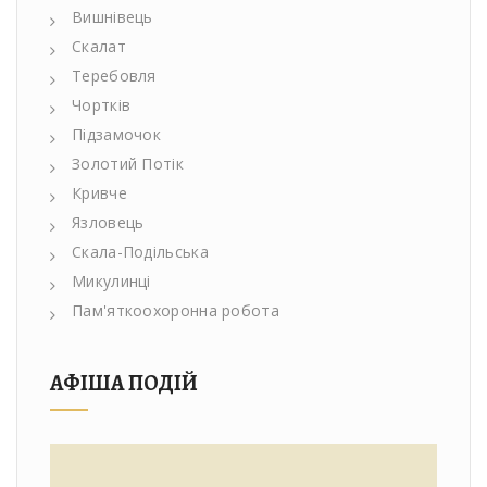
Вишнівець
Скалат
Теребовля
Чортків
Підзамочок
Золотий Потік
Кривче
Язловець
Скала-Подільська
Микулинці
Пам'яткоохоронна робота
АФІША ПОДІЙ