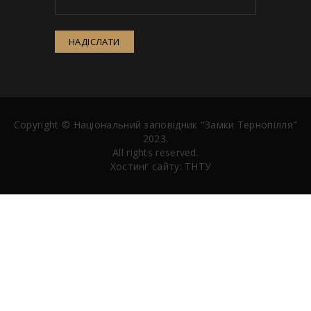
НАДІСЛАТИ
Copyright ©
Національний заповідник "Замки Тернопілля"
2023.
All rights reserved.
Хостинг сайту:
ТНТУ