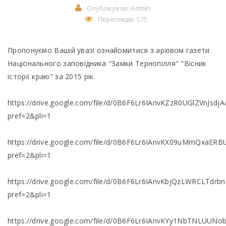
Опублікував:
Admin
Переглядів: 575
Пропонуємо Вашій увазі ознайомитися з архівом газети
Національного заповідника "Замки Тернопілля" "Вісник
історії краю" за 2015 рік.
https://drive.google.com/file/d/0B6F6Lr6IAnvKZzR0UGlZVnJsdjA
pref=2&pli=1
https://drive.google.com/file/d/0B6F6Lr6IAnvKX09uMmQxaERB
pref=2&pli=1
https://drive.google.com/file/d/0B6F6Lr6IAnvKbjQzLWRCLTdrbn
pref=2&pli=1
https://drive.google.com/file/d/0B6F6Lr6IAnvKYy1NbTNLUUNo