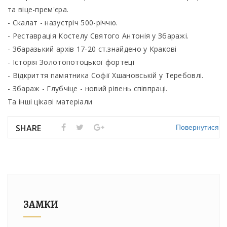
та віце-прем'єра.
- Скалат - назустріч 500-річчю.
- Реставрація Костелу Святого Антонія у Збаражі.
- Збаразький архів 17-20 ст.знайдено у Кракові
- Історія Золотопотоцької фортеці
- Відкриття памятника Софії Хшановській у Теребовлі.
- Збараж - Глубчіце - новий рівень співпраці.
Та інші цікаві матеріали
Повернутися
SHARE
ЗАМКИ