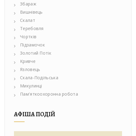
Збараж
Вишнівець
Скалат
Теребовля
Чортків
Підзамочок
Золотий Потік
Кривче
Язловець
Скала-Подільська
Микулинці
Пам'яткоохоронна робота
АФІША ПОДІЙ