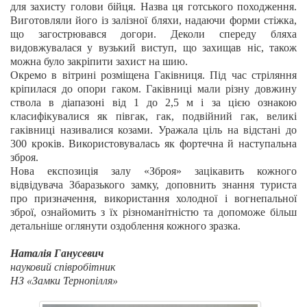
для захисту голови бійця. Назва ця готського походження.
Виготовляли його із залізної бляхи, надаючи форми стіжка,
що загострювався догори. Деколи спереду бляха
видовжувалася у вузький виступ, що захищав ніс, також
можна було закріпити захист на шию.
Окремо в вітрині розміщена Гаківниця. Під час стріляння
кріпилася до опори гаком. Гаківниці мали різну довжину
ствола в діапазоні від 1 до 2,5 м і за цією ознакою
класифікувалися як півгак, гак, подвійний гак, великі
гаківниці називалися козами. Уражала ціль на відстані до
300 кроків. Використовувалась як фортечна й наступальна
зброя.
Нова експозиція залу «Зброя» зацікавить кожного
відвідувача Збаразького замку, доповнить знання туриста
про призначення, використання холодної і вогнепальної
зброї, ознайомить з їх різноманітністю та допоможе більш
детальніше оглянути оздоблення кожного зразка.
Наталія Ганусевич
науковий співробітник
НЗ «Замки Тернопілля»