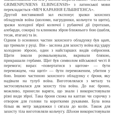
GRIMENPUNIENS ELBINGENSIS» з латинської мови
перекладається «МЕЧ КАРАННЯ ЕЛЬБІНГЕНСА».
Другий виставковий зал експонує зразки захисних
обладунків воїна (шоломи, нагрудники, кольчуги та щити),
зразки холодної зброї колючої і рубаючої дії (протазан,
алебарди, сокира) та клинкова зброя ближнього бою (шабля,
тесак, ятаган) та ін.
Одним із основних частин захисного обладунку був
щит
,
що тримали у руці. Він - заслона для захисту воїна від удару
холодною зброєю, один з найстарших видів озброєння.
Щити інколи розмальовували, вкривали бляхою,
прикрашали гербами. Щит був символом військової честі й
перемоги; вираз: «повертатися з щитом» — бути
переможцем, «на щиті» — бути переможеним, убитим у
бою. Іншою частиною захисного обладунку є
броня
, яку
надівали на тулуб воїна. Виготовлялася з металу та
застосовувалася для захисту тіла воїна. До нас броню,
можливо, принесли варяги, що знали і використовували
різні види зброї. Така броня схожа на каптан чи сорочку з
отвором для голови та короткими рукавами. Була вона
більш як метр завдовжки і сягала до колін. Також для
захисту тіла виготовляли кольчугу.
Шолом
використовували