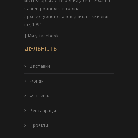
місті Збараж. Утворений у січні 2005 на
базі державного історико-
архітектурного заповідника, який діяв
від 1994.
Ми у facebook
ДІЯЛЬНІСТЬ
Виставки
Фонди
Фестивалі
Реставрація
Проекти