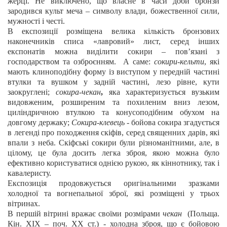
жерці. Не виключено, що власне в часи доби бронзи
зародився культ меча – символу влади, божественної сили,
мужності і честі.
В експозиції розміщена велика кількість бронзових
наконечників списа «лавровий» лист, серед інших
експонатів можна виділити сокири – пов’язані з
господарством та озброєнням. А саме:
сокири-кельти
, які
мають клиноподібну форму із виступом у передній частині
втулки та вушком у задній частині, лезо рівне, кути
заокруглені;
сокира-чекан
,
яка характеризується вузьким
видовженим, розширеним та похиленим вниз лезом,
циліндричною втулкою та конусоподібним обухом на
довгому держаку;
Сокира-клевець
- бойова сокира згадується
в легенді про походження скіфів, серед священних дарів, які
впали з неба. Скіфські сокири були різноманітними, але, в
цілому, це була досить легка зброя, якою можна було
ефективно користуватися однією рукою, як кіннотнику, так і
кавалеристу.
Експозиція продовжується оригінальними зразками
холодної та вогнепальної зброї, які розміщені у трьох
вітринах.
В першій вітрині вражає своїми розмірами
чекан
(Польща.
Кін. ХІХ – поч. ХХ ст.) - холодна зброя, що є бойовою