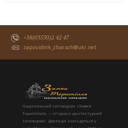
+38(03550)2 42 47
zapovidnik_zbarazh@ukr.net
Національний заповідник «Замки
Тернопілля» — історико-архітектурний
заповідник. Дирекція знаходиться у