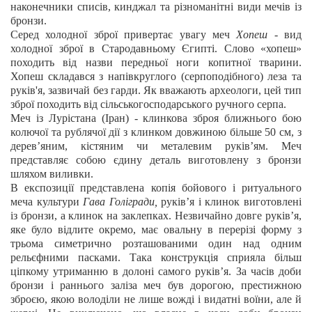
наконечники списів, кинджал та різноманітні види мечів із
бронзи.
Серед холодної зброї привертає увагу меч
Хопеш
- вид
холодної зброї в Стародавньому Єгипті. Слово «хопеш»
походить від назви передньої ноги копитної тварини.
Хопеш складався з напівкруглого (серпоподібного) леза та
руків'я, зазвичай без гарди. Як вважають археологи, цей тип
зброї походить від сільськогосподарського ручного серпа.
Меч із Лурістана (Іран) - клинкова зброя ближнього бою
колючої та рублячої дії з клинком довжиною більше 50 см, з
дерев’яним, кістяним чи металевим руків’ям. Меч
представляє собою єдину деталь виготовлену з бронзи
шляхом виливки.
В експозиції представлена копія бойового і ритуального
меча культури
Гава Голігради,
руків’я і клинок виготовлені
із бронзи, а клинок на заклепках. Незвичайно довге руків’я,
яке було відлите окремо, має овальну в перерізі форму з
трьома симетрично розташованими один над одним
рельєфними пасками. Така конструкція сприяла більш
ціпкому утриманню в долоні самого руків’я. За часів доби
бронзи і раннього заліза меч був дорогою, престижною
зброєю, якою володіли не лише вожді і видатні воїни, але й