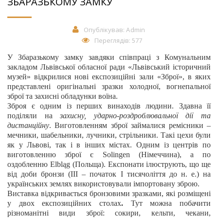
ЗБАРАЗЬКОМУ ЗАМКУ
Опублікував:
Admin
Переглядів: 577
У Збаразькому замку завдяки співпраці з Комунальним
закладом Львівської обласної ради «Львівський історичний
музей» відкрилися нові експозиційні зали «Зброї», в яких
представлені оригінальні зразки холодної, вогнепальної
зброї та захисні обладунки воїна.
Зброя є одним із перших винаходів людини. Здавна її
поділяли на
захисну, ударно-роздроблювальної дії та
дистанційну
. Виготовленням зброї займалися ремісники –
мечники, шабельники, лучники, стрільники. Такі цехи були
як у Львові, так і в інших містах. Одним із центрів по
виготовленню зброї є Solingen (Німеччина), а по
оздобленню Elbląg (Польща). Експонати ілюструють, що ще
від доби бронзи (ІІІ – початок І тисячоліття до н. е.) на
українських землях використовували імпортовану зброю.
Виставка відкривається бронзовими зразками, які розміщені
у двох експозиційних столах
.
Тут можна побачити
різноманітні види зброї: сокири, кельти, чекани,