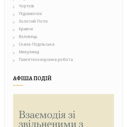
Чортків
Підзамочок
Золотий Потік
Кривче
Язловець
Скала-Подільська
Микулинці
Пам'яткоохоронна робота
АФІША ПОДІЙ