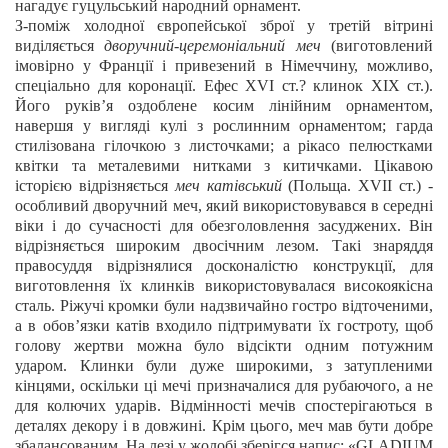
нагадує гуцульський народний орнамент.
З-поміж холодної європейської зброї у третій вітрині
виділяється
дворучний-церемоніальний меч
(виготовлений
імовірно у Франції і привезений в Німеччину, можливо,
спеціально для коронації. Ефес XVI ст.? клинок ХІХ ст.).
Його руків’я оздоблене косим лінійним орнаментом,
навершя у вигляді кулі з рослинним орнаментом; гарда
стилізована гілочкою з листочками; а рікасо пелюстками
квітки та металевими нитками з китичками. Цікавою
історією відрізняється
меч катівський
(Польща. XVIІ ст.) -
особливий дворучний меч, який використовувався в середні
віки і до сучасності для обезголовлення засуджених. Він
відрізняється широким двосічним лезом. Такі знаряддя
правосуддя відрізнялися досконалістю конструкції, для
виготовлення їх клинків використовувалася високоякісна
сталь. Ріжучі кромки були надзвичайно гостро відточеними,
а в обов’язки катів входило підтримувати їх гостроту, щоб
голову жертви можна було відсікти одним потужним
ударом. Клинки були дуже широкими, з затупленими
кінцями, оскільки ці мечі призначалися для рубаючого, а не
для колючих ударів. Відмінності мечів спостерігаються в
деталях декору і в довжині. Крім цього, меч мав бути добре
збалансованим. На лезі у жолобі зберігся напис: «GLADIUM