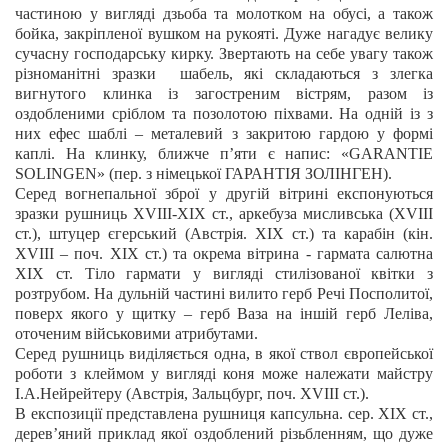
частиною у вигляді дзьоба та молотком на обусі, а також
бойка, закріпленої вушком на рукояті. Дуже нагадує велику
сучасну господарську кирку. Звертають на себе увагу також
різноманітні зразки шабель, які складаються з злегка
вигнутого клинка із загостреним вістрям, разом із
оздобленими сріблом та позолотою піхвами. На одній із з
них ефес шаблі – металевий з закритою гардою у формі
каплі. На клинку, ближче п’яти є напис: «GARANTIE
SOLINGEN» (пер. з німецької ГАРАНТІЯ ЗОЛІНГЕН).
Серед вогнепальної зброї у другій вітрині експонуються
зразки рушниць ХVIII-ХІХ ст., аркебуза мисливська (XVIII
ст.), штуцер єгерський (Австрія. ХІХ ст.) та карабін (кін.
XVIII – поч. ХІХ ст.) та окрема вітрина - гармата салютна
ХІХ ст. Тіло гармати у вигляді стилізованої квітки з
розтрубом. На дульній частині вилито герб Речі Посполитої,
поверх якого у щитку – герб Ваза на іншій герб Леліва,
оточеним військовими атрибутами.
Серед рушниць виділяється одна, в якої ствол європейської
роботи з клеймом у вигляді коня може належати майстру
І.А.Нейрейтеру (Австрія, Зальцбург, поч. Х
V
ІІІ ст.).
В експозиції представлена рушниця капсульна. сер. ХІХ ст.,
дерев’яний приклад якої оздоблений різьбленням, що дуже