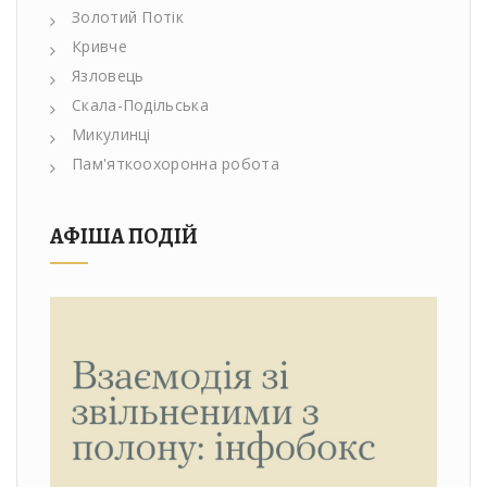
Золотий Потік
Кривче
Язловець
Скала-Подільська
Микулинці
Пам'яткоохоронна робота
АФІША ПОДІЙ