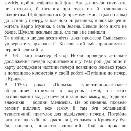
комісія, щоб перевірити цей факт. Але до печери святі отці
не заходили, й питання про чудо так й залишилось
відкритим. Щоб докопатись (в прямому смислі цього слова)
до істини у печеру, за власною ініціативою, пішов місцевий
житель Карпо Музика, з села Зелена. Більше його ніхто не
бачив. Шукали декілька днів, але так і не знайшли.
Та пройшло ще два десятиліття, доки професор Львівського
університету археолог Л. Козловський зміг проникнути в
перший великий зал.
В 1931 році інженер Віктор Нехай проводив детальне
дослідження печери Кришталевої й у 1933 році дає опис й
карту дослідженої частини печери довжиною близько трьох
з половиною кілометрів у своїй роботі «Путівник по печері
в Кривче».
В 1930-х роках «Польське туристично-краєзнавче
об`єднання» отримало в дарунок землі, на яких
розташований вхід до печери й залишки замку, від тодішніх
власників
–
родини Мельзерів. Це об`єднання, провело
ремонт вцілілих веж замку й там був обладнаний
туристичний притулок для відвідувачів печери. Потрібно
визнати, що якби не краєзнавці, то замок в Кривчому був
би, напевно, повністю знищений.
Тоді ж проклали