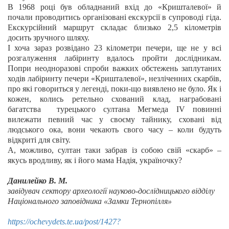
В 1968 році був обладнаний вхід до «Кришталевої» й
почали проводитись організовані екскурсії в супроводі гіда.
Екскурсійний маршрут складає близько 2,5 кілометрів
досить зручного шляху.
І хоча зараз розвідано 23 кілометри печери, ще не у всі
розгалуження лабіринту вдалось пройти дослідникам.
Попри неодноразові спроби важких обстежень заплутаних
ходів лабіринту печери «Кришталевої», незліченних скарбів,
про які говориться у легенді, поки-що виявлено не було. Як і
кожен, колись ретельно схований клад, награбовані
багатства турецького султана Мегмеда ІV повинні
вилежати певний час у своєму тайнику, сховані від
людського ока, вони чекають свого часу
–
коли будуть
відкриті для світу.
А, можливо, султан таки забрав із собою свій «скарб»
–
якусь вродливу, як і його мама Надія, україночку?
Данилейко В. М.
завідувач сектору археології науково-дослідницького відділу
Національного заповідника «Замки Тернопілля»
https://ochevydets.te.ua/post/1427?