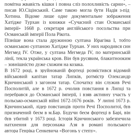
помітна жвавість кішки і повна сліз полохливість сарни»,
–
писав Ю.Сіцінський. Саме такою могла бути Надія з-під
Хотина. Відоме лише одне документальне зображення
Хатідже Турхан із книжки «Сучасний стан Османської
імперії» 1668 р. секретаря англійського посольства при
Османській імперії Пола Рікота.
Пізніше вона стала дружиною султана Ібрагіма I, тобто
османською султаною Хатідже Турхан. У них народився син
Мегмед IV. Отже, у султана Мегмеда IV, по материнській
лінії, текла українська кров.
Він був русявим, блакитнооким
–
зовнішністю дуже схожим на козака.
В 1672 році, в зруйнованій
фортеці розмістився відомий
військовий капітан татар Липків, ротмістр Олександр
Кричинський з загоном татар. Спочатку він служив Речі
Посполитій, але в 1672 р. очолив повстання в Липці та
перебрався до Османської імперії, і взяв активну участь у
польсько-османській війні 1672-1676 років.
У липні 1673 р.
Кричинський, лідер повстанців проти Речі Посполитої, був
призначений беєм в м.Бар.
Будучи беєм фортеці в Барі, він
був убитий у 1673 році. Історія Кричинського забезпечила
натхнення для персонажа Азя в романі польського
автора Генріка Сенкевича «Вогонь у степу».