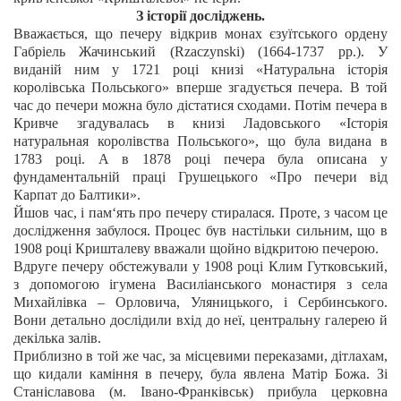
З історії досліджень.
Вважається, що печеру відкрив монах єзуїтського ордену
Габріель Жачинський
(Rzaczynski)
(1664-1737 рр.). У
виданій ним у 1721 році книзі «Натуральна історія
королівська Польського» вперше згадується печера.
В той
час до печери можна було дістатися сходами. Потім печера в
Кривче згадувалась в книзі Ладовського «Історія
натуральная королівства Польського», що була видана в
1783 році. А в 1878 році печера була описана у
фундаментальній праці Грушецького «Про печери від
Карпат до Балтики».
Йшов час, і пам‘ять про печеру стиралася. Проте, з часом це
дослідження забулося. Процес був настільки сильним, що в
1908 році Кришталеву вважали щойно відкритою печерою.
Вдруге печеру обстежували у 1908 році Клим Гутковський,
з допомогою
ігумена Василіанського монастиря з села
Михайлівка – Орловича, Уляницького, і Сербинського.
Вони детально дослідили вхід до неї, центральну галерею й
декілька залів.
Приблизно в той же час, за місцевими переказами, дітлахам,
що кидали каміння в печеру, була явлена Матір Божа. Зі
Станіславова (м. Івано-Франківськ) прибула церковна