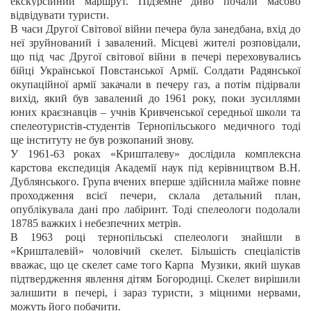
екскурсійний маршрут. Підземне диво почали масово
відвідувати туристи.
В часи Другої Світової війни печера була занедбана, вхід до
неї зруйнований і завалений.
Місцеві жителі розповідали,
що під час Другої світової війни в печері переховувались
бійці Української Повстанської Армії. Солдати Радянської
окупаційної армії закачали в печеру газ, а потім підірвали
вихід, який був завалений до 1961 року, поки
зусиллями
юних краєзнавців – учнів Кривченської середньої школи та
спелеотуристів-студентів Тернопільського медичного тоді
ще інституту не був розкопаний знову.
У 1961-63 роках «Кришталеву» дослідила комплексна
карстова експедиція Академії наук під керівництвом В.Н.
Дублянського. Група вчених вперше здійснила майже повне
проходження всієї печери, склала детальний план,
опублікувала дані про лабіринт. Тоді спелеологи подолали
18785 важких і небезпечних метрів.
В 1963 році тернопільські спелеологи знайшли в
«Кришталевій» чоловічий скелет. Більшість спеціалістів
вважає, що це скелет саме того Карпа Музики, який шукав
підтвердження явлення дітям Богородиці. Скелет вирішили
залишити в печері, і зараз туристи, з міцними нервами,
можуть його побачити.