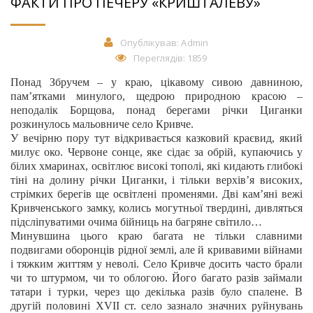
ФАКТИ ПРО ПЕЧЕРУ «КРИШТАЛЕВУ»
Опублікував:
Admin
Переглядів: 1859
Понад Збручем – у краю, цікавому сивою давниною,
пам’ятками минулого, щедрою природною красою –
неподалік Борщова, понад берегами річки Циганки
розкинулось мальовниче село Кривче.
У вечірню пору тут відкривається казковий краєвид, який
милує око. Червоне сонце, яке сідає за обрій, купаючись у
білих хмаринах, освітлює високі тополі, які кидають глибокі
тіні на долину річки Циганки, і тільки верхів’я високих,
стрімких берегів ще освітлені променями. Дві кам’яні вежі
Кривченського замку, колись могутньої твердині, дивляться
підсліпуватими очима бійниць на багряне світило…
Минувшина цього краю багата не тільки славними
подвигами оборонців рідної землі, але й кривавими війнами
і тяжким життям у неволі.
Село Кривче досить часто брали
чи то штурмом, чи то облогою.
Його
багато разів
займали
татари і турки, через що
декілька разів було спалене. В
другій половині XVII ст. село зазнало значних руйну­
вань