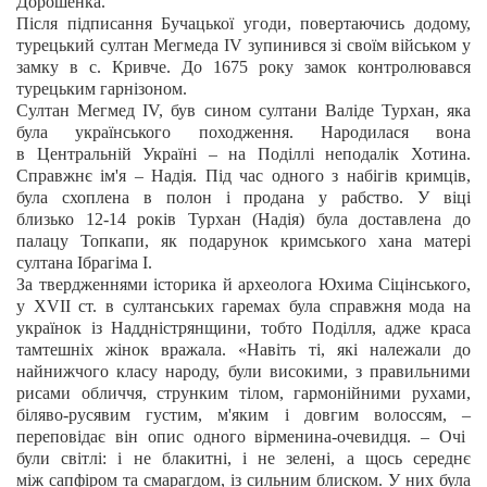
Дорошенка.
Після підписання Бучацької угоди, повертаючись додому,
турецький султан
Мегмеда IV
зупинився зі своїм військом у
замку в с. Кривче. Д
о 1675 року замок контролювався
турецьким гарнізоном.
Султан Мегмед IV, був сином султани Валіде Турхан, яка
була українського походження.
Народилася вона
в Центральній Україні
–
на Поділлі неподалік Хотина.
Справжнє ім'я
–
Надія. Під час одного з набігів кримців,
була схоплена в полон і продана у рабство. У віці
близько 12-14 років Турхан (Надія) була доставлена до
палацу Топкапи, як подарунок кримського хана матері
султана Ібрагіма I.
За твердженнями історика й археолога Юхима Сіцінського,
у XVII ст. в султанських гаремах була справжня мода на
українок із Наддністрянщини, тобто Поділля, адже краса
тамтешніх жінок вражала. «Навіть ті, які належали до
найнижчого класу народу, були високими, з правильними
рисами обличчя, струнким тілом, гармонійними рухами,
біляво-русявим густим, м'яким і довгим волоссям,
–
переповідає він опис одного вірменина-очевидця.
–
Очі
були світлі: і не блакитні, і не зелені, а щось середнє
між сапфіром та смарагдом, із сильним блиском. У них була