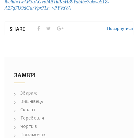
fbclid=IwAR3qAGvpI4BTidKsH39YabIbe7qkwaS1Z-
A27g7U9dGarVpx7Lh_vPYVaVA
Повернутися
SHARE
ЗАМКИ
Збараж
Вишнівець
Скалат
Теребовля
Чортків
Підзамочок