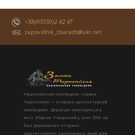
+38(03550)2 42 47
zapovidnik_zbarazh@ukr.net
Національний заповідник «Замки
Тернопілля» — історико-архітектурний
заповідник. Дирекція знаходиться у
місті Збараж. Утворений у січні 2005 на
базі державного історико-
архітектурного заповідника, який діяв