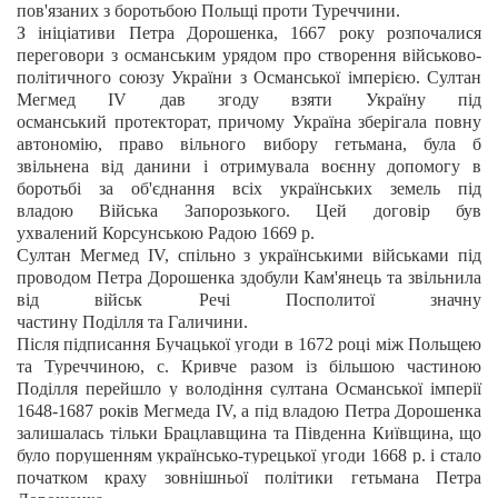
пов'язаних з боротьбою Польщі проти Туреччини.
З ініціативи
Петра
Дорошенка, 1667 року розпочалися
переговори з османським урядом про створення військово-
політичного союзу України з Османської імперією. Султан
Мегмед IV дав згоду взяти Україну під
османський протекторат, причому Україна зберігала повну
автономію, право вільного вибору гетьмана, була б
звільнена від данини і отримувала воєнну допомогу в
боротьбі за об'єднання всіх українських земель під
владою Війська Запорозького. Цей договір був
ухвалений Корсунською Радою 1669 р.
Султан Мегмед
IV
, спільно з українськими військами під
проводом Петра Дорошенка здобули
Кам'янець
та звільнила
від військ Речі Посполитої значну
частину
Поділля
та
Галичини.
Після п
ідписання Бучацької угоди в 1672 році між Польщею
та Туреччиною, с. Кривче раз
ом із більшою частиною
Поділля перейшло у володіння султана
Османської імперії
1648-1687 років Мегмеда IV, а під владою Петра Дорошенка
залишалась тільки Брацлавщина та Південна Київщина, що
було порушенням українсько-турецької угоди 1668 р. і стало
початком краху зовнішньої політики гетьмана Петра