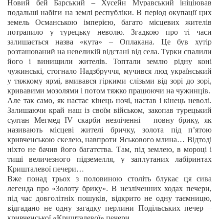
Новий бей Барський
–
Хусейн Муравський ініціював
подальші набіги на землі республіки.
В період окупації цих
земель Османською імперією, багато місцевих жителів
потрапило у турецьку неволю. Згадкою про ті
часи
залишається назва «кута»
–
Оплакана. Ц
е був хутір
розташований на невеликій відстані від села.
Турки спалили
його і винищили жителів. Топтали землю рідну коні
чужинські, стогнало Надзбруччя, мучився люд український
у тяжкому ярмі, вмивався гіркими слізьми від зорі до зорі,
кривавими мозолями і потом тяжко працюючи на чужинців.
Але так само, як настає кінець ночі, настав і кінець неволі.
Залишаючи край наш із своїм військом, закопав турецький
султан Мегмед ІV скарби незліченні – повну брику, як
називають місцеві жителі бричку, золота під п’ятою
кривченською скелею, навпроти Яськового млина… Відтоді
ніхто не бачив його багатства. Там, під землею, в мороці і
тиші величезного підземелля, у заплутаних лабіринтах
Кришталевої печери…
Вже понад трьох з половиною століть блукає ця сива
легенда про «Золоту брику». В незліченних ходах печери,
під час довголітніх пошуків, відкрито не одну таємницю,
відгадано не одну загадку перлини Подільських печер –
кривченської «Кришталевої» печери.