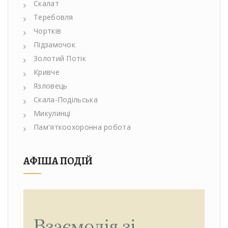
Скалат
Теребовля
Чортків
Підзамочок
Золотий Потік
Кривче
Язловець
Скала-Подільська
Микулинці
Пам'яткоохоронна робота
АФІША ПОДІЙ