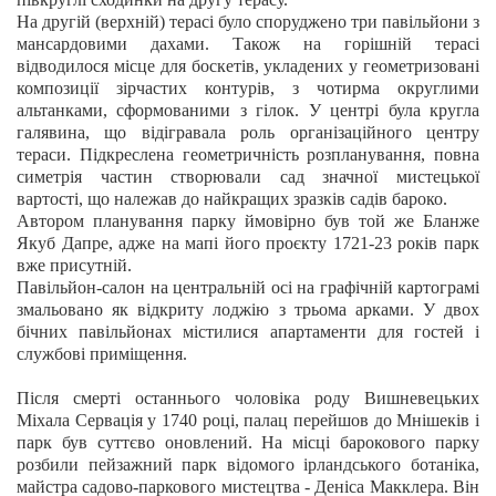
На другій (верхній) терасі було споруджено три павільйони з
мансардовими дахами. Також на горішній терасі
відводилося місце для боскетів, укладених у геометризовані
композиції зірчастих контурів, з чотирма округлими
альтанками, сформованими з гілок. У центрі була кругла
галявина, що відігравала роль організаційного центру
тераси. Підкреслена геометричність розпланування, повна
симетрія частин створювали сад значної мистецької
вартості, що належав до найкращих зразків садів бароко.
Автором планування парку ймовірно був той же Бланже
Якуб Дапре, адже на мапі його проєкту 1721-23 років парк
вже присутній.
Павільйон-салон на центральній осі на графічній картограмі
змальовано як відкриту лоджію з трьома арками. У двох
бічних павільйонах містилися апартаменти для гостей і
службові приміщення.
Після смерті останнього чоловіка роду Вишневецьких
Міхала Сервація у 1740 році, палац перейшов до Мнішеків і
парк був суттєво оновлений. На місці барокового парку
розбили пейзажний парк відомого ірландського ботаніка,
майстра садово-паркового мистецтва - Деніса Макклера. Він