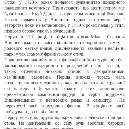
Отож, у 1720-х роках почалося будівництво шикарного
палацового комплексу. Припускають, що архітектором міг
бути Бланже Якуб Дапре, за проєктом якого тоді будували
костел кармелітів у Вишнівці, однак остаточної версії
авторства поки не встановили. У 1730-х роках палац у стилі
пізнього бароко уже був збудований.
Поруч, в 1731 році, з ініціативи князя Міхала Сервація
Вишневецького на місці колишнього оборонного замку –
родового маєтку князів Вишневецьких, заклали і великий
парк, у так званому французькому стилі.
Парк розташований у межах фортифікаційних мурів, він був
запланований симетрично та розділений на дві тераси, а
також оточений низькою стіною з декоративними
кам’яними вазонами. Перша (нижня) тераса мала
розпланування симетрично укладеного навколо центральної
осі партеру з 6 частин, кожну з яких заповнювали
орнаментальні композиції-бродері та герби подружжя
Вишневецьких, у невисоких рамах із самшиту. На
перехресті алей знаходився фонтан. В кінцівках алей
побудували два павільйони.
Першу терасу від другої відокремлювала невисока підпірна
стіна. На центральній осі саду були зроблені барокові
півкруглі сходинки на другу терасу.