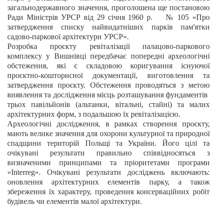
загальнодержавного значення, проголошена ще постановою
Ради Міністрів УРСР від 29 січня 1960 р. № 105 «Про
затвердження списку найвидатніших парків пам'ятки
садово-паркової архітектури УРСР».
Розробка проєкту ревіталізації палацово-паркового
комплексу у Вишнівці передбачає попередні археологічні
обстеження, які є складовою коригування існуючої
проєктно-кошторисної документації, виготовлення та
затвердження проєкту. Обстеження проводяться з метою
виявлення та дослідження місць розташування фундаментів
трьох павільйонів (альтанки, вітальні, стайні) та малих
архітектурних форм, з подальшою їх ревіталізацією.
Археологічні дослідження, в рамках створення проєкту,
мають велике значення для охорони культурної та природної
спадщини територій Польщі та України. Його цілі та
очікувані результати правильно співвідносяться з
визначеними принципами та пріоритетами програми
«Interreg». Очікувані результати досліджень включають:
оновлення архітектурних елементів парку, а також
збереження їх характеру, проведення консерваційних робіт
будівель чи елементів малої архітектури.