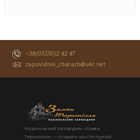
+38(03550)2 42 47
zapovidnik_zbarazh@ukr.net
Національний заповідник «Замки
Тернопілля» — історико-архітектурний