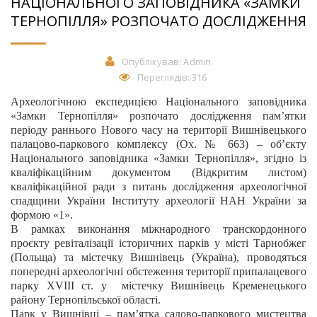
НАЦІОНАЛЬНОГО ЗАПОВІДНИКА «ЗАМКИ
ТЕРНОПІЛЛЯ» РОЗПОЧАТО ДОСЛІДЖЕННЯ
Опублікував:
Admin
Переглядів: 316
Археологічною експедицією Національного заповідника
«Замки Тернопілля» розпочато дослідження пам’ятки
періоду раннього Нового часу на території Вишнівецького
палацово-паркового комплексу (Ох. № 663) – об’єкту
Національного заповідника «Замки Тернопілля», згідно із
кваліфікаційним документом (Відкритим листом)
кваліфікаційної ради з питань дослідження археологічної
спадщини України Інституту археології НАН України за
формою «1».
В рамках виконання міжнародного транскордонного
проєкту ревіталізації історичних парків у місті Тарнобжег
(Польща) та містечку Вишнівець (Україна), проводяться
попередні археологічні обстеження території припалацевого
парку
XVIII
ст. у містечку Вишнівець Кременецького
району Тернопільської області.
Парк у Вишнівці – пам’ятка садово-паркового мистецтва