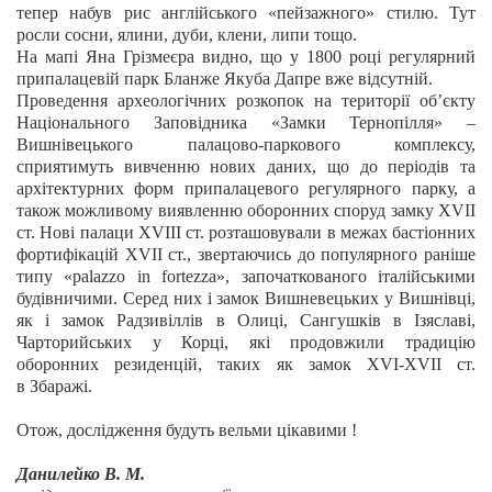
тепер набув рис англійського «пейзажного» стилю. Тут
росли сосни, ялини, дуби, клени, липи тощо.
На мапі Яна Грізмеєра видно, що у 1800 році регулярний
припалацевій парк Бланже Якуба Дапре вже відсутній.
Проведення археологічних розкопок на території об’єкту
Національного Заповідника «Замки Тернопілля» –
Вишнівецького палацово-паркового комплексу,
сприятимуть вивченню нових даних, що до періодів та
архітектурних форм припалацевого регулярного парку, а
також можливому виявленню оборонних споруд замку Х
VII
ст. Нові палаци XVIIІ ст. розташовували в межах бастіонних
фортифікацій XVII ст., звертаючись до популярного раніше
типу «palazzo in fortezza», започаткованого італійськими
будівничими. Серед них і замок Вишневецьких у Вишнівці,
як і замок Радзивіллів в Олиці, Сангушків в Ізяславі,
Чарторийських у Корці, які продовжили традицію
оборонних резиденцій, таких як замок Х
VI
-Х
VII
ст.
в Збаражі.
Отож, дослідження будуть вельми цікавими !
Данилейко В. М.